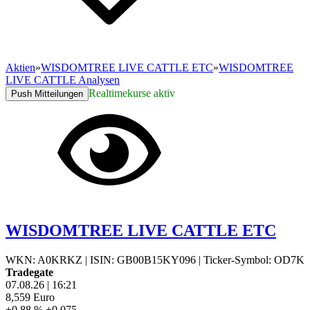
Aktien
»
WISDOMTREE LIVE CATTLE ETC
»
WISDOMTREE
LIVE CATTLE Analysen
Realtimekurse aktiv
Push Mitteilungen
WISDOMTREE LIVE CATTLE ETC
WKN: A0KRKZ
|
ISIN: GB00B15KY096
|
Ticker-Symbol: OD7K
Tradegate
07.08.26
|
16:21
8,559
Euro
+0,88 %
+0,075