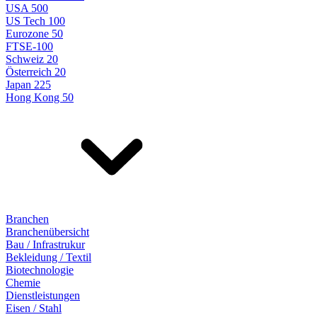
USA 500
US Tech 100
Eurozone 50
FTSE-100
Schweiz 20
Österreich 20
Japan 225
Hong Kong 50
Branchen
Branchenübersicht
Bau / Infrastrukur
Bekleidung / Textil
Biotechnologie
Chemie
Dienstleistungen
Eisen / Stahl