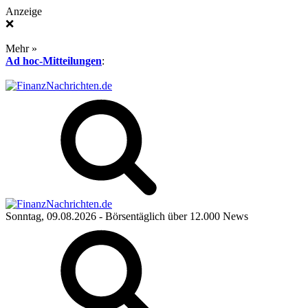
Anzeige
❌
Mehr »
Ad hoc-Mitteilungen
:
Sonntag, 09.08.2026
- Börsentäglich über 12.000 News