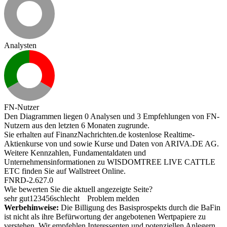
Analysten
FN-Nutzer
Den Diagrammen liegen 0 Analysen und 3 Empfehlungen von FN-
Nutzern aus den letzten 6 Monaten zugrunde.
Sie erhalten auf FinanzNachrichten.de kostenlose Realtime-
Aktienkurse von
und
sowie Kurse und Daten von
ARIVA.DE AG
.
Weitere Kennzahlen, Fundamentaldaten und
Unternehmensinformationen zu WISDOMTREE LIVE CATTLE
ETC finden Sie auf
Wallstreet Online
.
FNRD-2.627.0
Wie bewerten Sie die aktuell angezeigte Seite?
sehr gut
1
2
3
4
5
6
schlecht
Problem melden
Werbehinweise:
Die Billigung des Basisprospekts durch die BaFin
ist nicht als ihre Befürwortung der angebotenen Wertpapiere zu
verstehen. Wir empfehlen Interessenten und potenziellen Anlegern