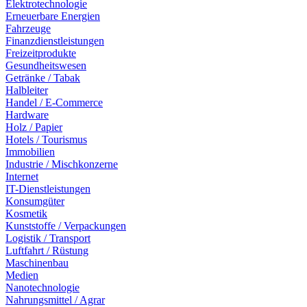
Elektrotechnologie
Erneuerbare Energien
Fahrzeuge
Finanzdienstleistungen
Freizeitprodukte
Gesundheitswesen
Getränke / Tabak
Halbleiter
Handel / E-Commerce
Hardware
Holz / Papier
Hotels / Tourismus
Immobilien
Industrie / Mischkonzerne
Internet
IT-Dienstleistungen
Konsumgüter
Kosmetik
Kunststoffe / Verpackungen
Logistik / Transport
Luftfahrt / Rüstung
Maschinenbau
Medien
Nanotechnologie
Nahrungsmittel / Agrar