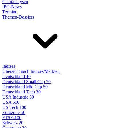
Chartanalysen
IPO-News
Termine
Themen-Dossiers
Indizes
Übersicht nach Indizes/Märkten
Deutschland 40
Deutschland Small Cap 70
Deutschland Mid Cap 50
Deutschland Tech 30
USA Industrie 30
USA 500
US Tech 100
Eurozone 50
FTSE-100
Schweiz 20
Österreich 20