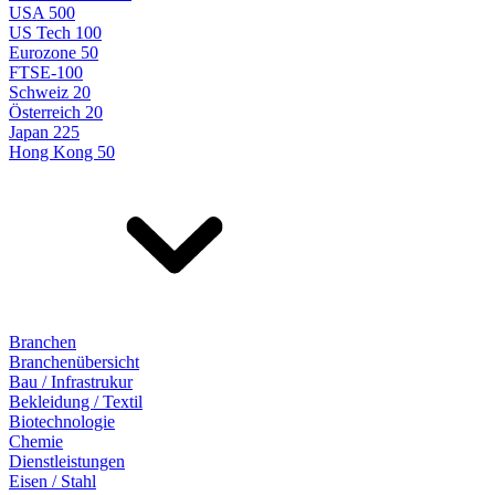
USA 500
US Tech 100
Eurozone 50
FTSE-100
Schweiz 20
Österreich 20
Japan 225
Hong Kong 50
Branchen
Branchenübersicht
Bau / Infrastrukur
Bekleidung / Textil
Biotechnologie
Chemie
Dienstleistungen
Eisen / Stahl