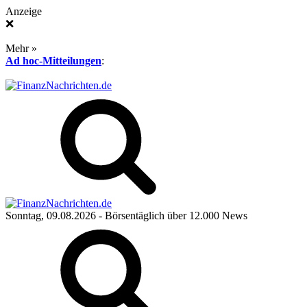
Anzeige
❌
Mehr »
Ad hoc-Mitteilungen
:
Sonntag, 09.08.2026
- Börsentäglich über 12.000 News