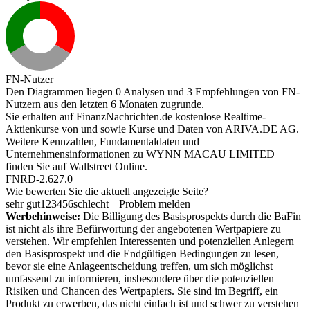
FN-Nutzer
Den Diagrammen liegen 0 Analysen und 3 Empfehlungen von FN-
Nutzern aus den letzten 6 Monaten zugrunde.
Sie erhalten auf FinanzNachrichten.de kostenlose Realtime-
Aktienkurse von
und
sowie Kurse und Daten von
ARIVA.DE AG
.
Weitere Kennzahlen, Fundamentaldaten und
Unternehmensinformationen zu WYNN MACAU LIMITED
finden Sie auf
Wallstreet Online
.
FNRD-2.627.0
Wie bewerten Sie die aktuell angezeigte Seite?
sehr gut
1
2
3
4
5
6
schlecht
Problem melden
Werbehinweise:
Die Billigung des Basisprospekts durch die BaFin
ist nicht als ihre Befürwortung der angebotenen Wertpapiere zu
verstehen. Wir empfehlen Interessenten und potenziellen Anlegern
den Basisprospekt und die Endgültigen Bedingungen zu lesen,
bevor sie eine Anlageentscheidung treffen, um sich möglichst
umfassend zu informieren, insbesondere über die potenziellen
Risiken und Chancen des Wertpapiers. Sie sind im Begriff, ein
Produkt zu erwerben, das nicht einfach ist und schwer zu verstehen