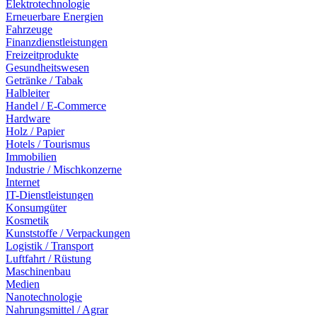
Elektrotechnologie
Erneuerbare Energien
Fahrzeuge
Finanzdienstleistungen
Freizeitprodukte
Gesundheitswesen
Getränke / Tabak
Halbleiter
Handel / E-Commerce
Hardware
Holz / Papier
Hotels / Tourismus
Immobilien
Industrie / Mischkonzerne
Internet
IT-Dienstleistungen
Konsumgüter
Kosmetik
Kunststoffe / Verpackungen
Logistik / Transport
Luftfahrt / Rüstung
Maschinenbau
Medien
Nanotechnologie
Nahrungsmittel / Agrar