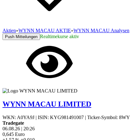
Aktien
»
WYNN MACAU AKTIE
»
WYNN MACAU Analysen
Realtimekurse aktiv
Push Mitteilungen
WYNN MACAU LIMITED
WKN: A0YA9J
|
ISIN: KYG981491007
|
Ticker-Symbol: 8WY
Tradegate
06.08.26
|
20:26
0,645
Euro
+1,57 %
+0,010