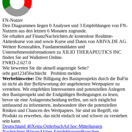
FN-Nutzer
Den Diagrammen liegen 0 Analysen und 3 Empfehlungen von FN-
Nutzern aus den letzten 6 Monaten zugrunde.
Sie erhalten auf FinanzNachrichten.de kostenlose Realtime-
Aktienkurse von
und
sowie Kurse und Daten von
ARIVA.DE AG
.
Weitere Kennzahlen, Fundamentaldaten und
Unternehmensinformationen zu XILIO THERAPEUTICS INC
finden Sie auf
Wallstreet Online
.
FNRD-2.627.0
Wie bewerten Sie die aktuell angezeigte Seite?
sehr gut
1
2
3
4
5
6
schlecht
Problem melden
Werbehinweise:
Die Billigung des Basisprospekts durch die BaFin
ist nicht als ihre Befürwortung der angebotenen Wertpapiere zu
verstehen. Wir empfehlen Interessenten und potenziellen Anlegern
den Basisprospekt und die Endgültigen Bedingungen zu lesen,
bevor sie eine Anlageentscheidung treffen, um sich möglichst
umfassend zu informieren, insbesondere über die potenziellen
Risiken und Chancen des Wertpapiers. Sie sind im Begriff, ein
Produkt zu erwerben, das nicht einfach ist und schwer zu verstehen
sein kann.
Deutschland 40
Xetra-Orderbuch
Ad hoc-Mitteilungen
Nachrichten Börsen
Aktien-Empfehlungen
Branchen