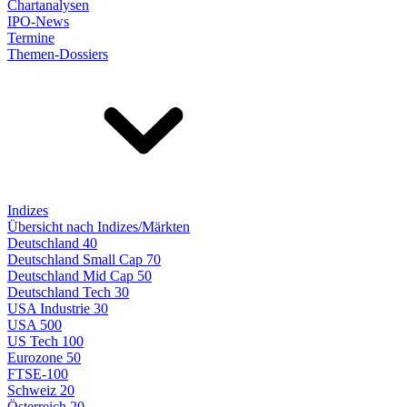
Chartanalysen
IPO-News
Termine
Themen-Dossiers
Indizes
Übersicht nach Indizes/Märkten
Deutschland 40
Deutschland Small Cap 70
Deutschland Mid Cap 50
Deutschland Tech 30
USA Industrie 30
USA 500
US Tech 100
Eurozone 50
FTSE-100
Schweiz 20
Österreich 20