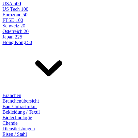
USA 500
US Tech 100
Eurozone 50
FTSE-100
Schweiz 20
Österreich 20
Japan 225
Hong Kong 50
Branchen
Branchenübersicht
Bau / Infrastrukur
Bekleidung / Textil
Biotechnologie
Chemie
Dienstleistungen
Eisen / Stahl