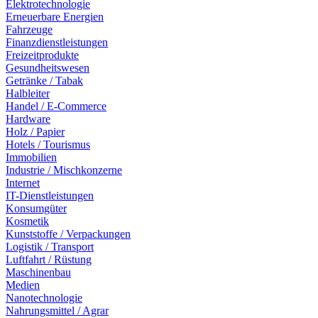
Elektrotechnologie
Erneuerbare Energien
Fahrzeuge
Finanzdienstleistungen
Freizeitprodukte
Gesundheitswesen
Getränke / Tabak
Halbleiter
Handel / E-Commerce
Hardware
Holz / Papier
Hotels / Tourismus
Immobilien
Industrie / Mischkonzerne
Internet
IT-Dienstleistungen
Konsumgüter
Kosmetik
Kunststoffe / Verpackungen
Logistik / Transport
Luftfahrt / Rüstung
Maschinenbau
Medien
Nanotechnologie
Nahrungsmittel / Agrar