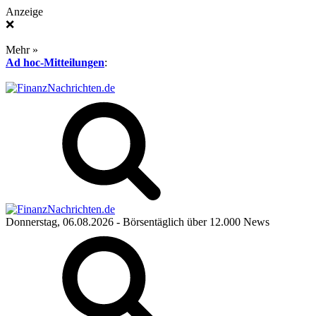
Anzeige
❌
Mehr »
Ad hoc-Mitteilungen
:
Donnerstag, 06.08.2026
- Börsentäglich über 12.000 News