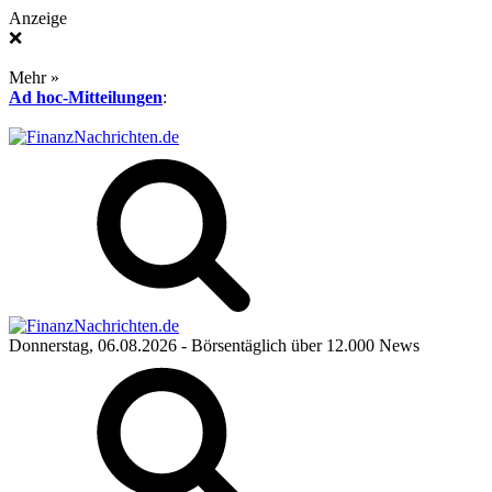
Anzeige
❌
Mehr »
Ad hoc-Mitteilungen
:
Donnerstag, 06.08.2026
- Börsentäglich über 12.000 News