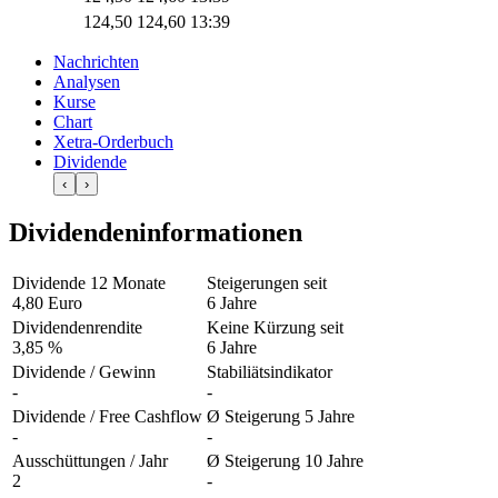
124,50
124,60
13:39
Nachrichten
Analysen
Kurse
Chart
Xetra-Orderbuch
Dividende
‹
›
Dividendeninformationen
Dividende 12 Monate
Steigerungen seit
4,80 Euro
6 Jahre
Dividendenrendite
Keine Kürzung seit
3,85 %
6 Jahre
Dividende / Gewinn
Stabiliätsindikator
-
-
Dividende / Free Cashflow
Ø Steigerung 5 Jahre
-
-
Ausschüttungen / Jahr
Ø Steigerung 10 Jahre
2
-