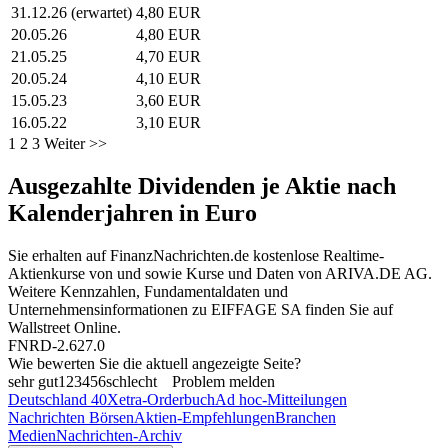
31.12.26 (erwartet)
4,80 EUR
20.05.26
4,80 EUR
21.05.25
4,70 EUR
20.05.24
4,10 EUR
15.05.23
3,60 EUR
16.05.22
3,10 EUR
1
2
3
Weiter >>
Ausgezahlte Dividenden je Aktie nach
Kalenderjahren in Euro
Sie erhalten auf FinanzNachrichten.de kostenlose Realtime-
Aktienkurse von
und
sowie Kurse und Daten von
ARIVA.DE AG
.
Weitere Kennzahlen, Fundamentaldaten und
Unternehmensinformationen zu EIFFAGE SA finden Sie auf
Wallstreet Online
.
FNRD-2.627.0
Wie bewerten Sie die aktuell angezeigte Seite?
sehr gut
1
2
3
4
5
6
schlecht
Problem melden
Deutschland 40
Xetra-Orderbuch
Ad hoc-Mitteilungen
Nachrichten Börsen
Aktien-Empfehlungen
Branchen
Medien
Nachrichten-Archiv