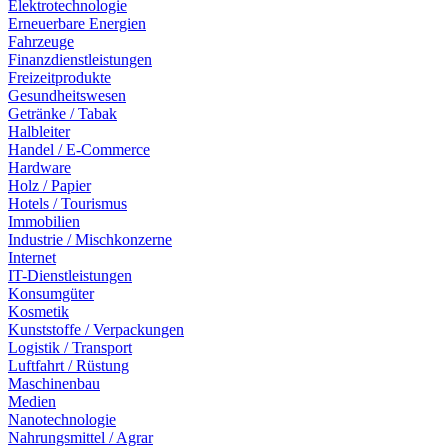
Elektrotechnologie
Erneuerbare Energien
Fahrzeuge
Finanzdienstleistungen
Freizeitprodukte
Gesundheitswesen
Getränke / Tabak
Halbleiter
Handel / E-Commerce
Hardware
Holz / Papier
Hotels / Tourismus
Immobilien
Industrie / Mischkonzerne
Internet
IT-Dienstleistungen
Konsumgüter
Kosmetik
Kunststoffe / Verpackungen
Logistik / Transport
Luftfahrt / Rüstung
Maschinenbau
Medien
Nanotechnologie
Nahrungsmittel / Agrar