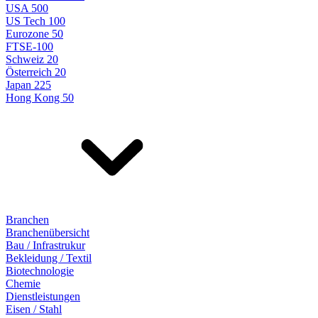
USA 500
US Tech 100
Eurozone 50
FTSE-100
Schweiz 20
Österreich 20
Japan 225
Hong Kong 50
Branchen
Branchenübersicht
Bau / Infrastrukur
Bekleidung / Textil
Biotechnologie
Chemie
Dienstleistungen
Eisen / Stahl