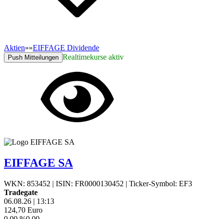
Aktien
»
»
EIFFAGE Dividende
Realtimekurse verbinden...
Push Mitteilungen
EIFFAGE SA
WKN: 853452
|
ISIN: FR0000130452
|
Ticker-Symbol: EF3
Tradegate
06.08.26
|
13:13
124,70
Euro
0,00 %
0,00