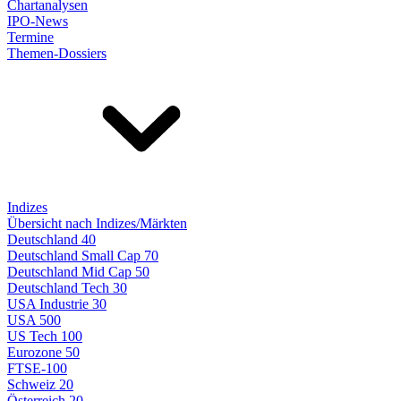
Chartanalysen
IPO-News
Termine
Themen-Dossiers
Indizes
Übersicht nach Indizes/Märkten
Deutschland 40
Deutschland Small Cap 70
Deutschland Mid Cap 50
Deutschland Tech 30
USA Industrie 30
USA 500
US Tech 100
Eurozone 50
FTSE-100
Schweiz 20
Österreich 20