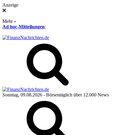
Anzeige
❌
Mehr »
Ad hoc-Mitteilungen
:
Sonntag, 09.08.2026
- Börsentäglich über 12.000 News