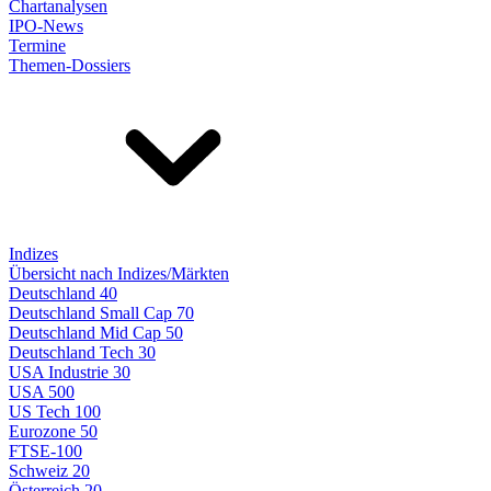
Chartanalysen
IPO-News
Termine
Themen-Dossiers
Indizes
Übersicht nach Indizes/Märkten
Deutschland 40
Deutschland Small Cap 70
Deutschland Mid Cap 50
Deutschland Tech 30
USA Industrie 30
USA 500
US Tech 100
Eurozone 50
FTSE-100
Schweiz 20
Österreich 20