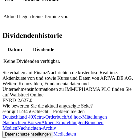
Aktuell liegen keine Termine vor.
Dividendenhistorie
Datum
Dividende
Keine Dividenden verfügbar.
Sie erhalten auf FinanzNachrichten.de kostenlose Realtime-
Aktienkurse von
und
sowie Kurse und Daten von
ARIVA.DE AG
.
Weitere Kennzahlen, Fundamentaldaten und
Unternehmensinformationen zu IMMUPHARMA PLC finden Sie
auf
Wallstreet Online
.
FNRD-2.627.0
Wie bewerten Sie die aktuell angezeigte Seite?
sehr gut
1
2
3
4
5
6
schlecht
Problem melden
Deutschland 40
Xetra-Orderbuch
Ad hoc-Mitteilungen
Nachrichten Börsen
Aktien-Empfehlungen
Branchen
Medien
Nachrichten-Archiv
Mediadaten
Datenschutzeinstellungen