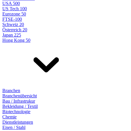
USA 500
US Tech 100
Eurozone 50
FTSE-100
Schweiz 20
Österreich 20
Japan 225
Hong Kong 50
Branchen
Branchenübersicht
Bau / Infrastrukur
Bekleidung / Textil
Biotechnologie
Chemie
Dienstleistungen
Eisen / Stahl