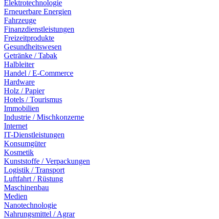
Elektrotechnologie
Erneuerbare Energien
Fahrzeuge
Finanzdienstleistungen
Freizeitprodukte
Gesundheitswesen
Getränke / Tabak
Halbleiter
Handel / E-Commerce
Hardware
Holz / Papier
Hotels / Tourismus
Immobilien
Industrie / Mischkonzerne
Internet
IT-Dienstleistungen
Konsumgüter
Kosmetik
Kunststoffe / Verpackungen
Logistik / Transport
Luftfahrt / Rüstung
Maschinenbau
Medien
Nanotechnologie
Nahrungsmittel / Agrar