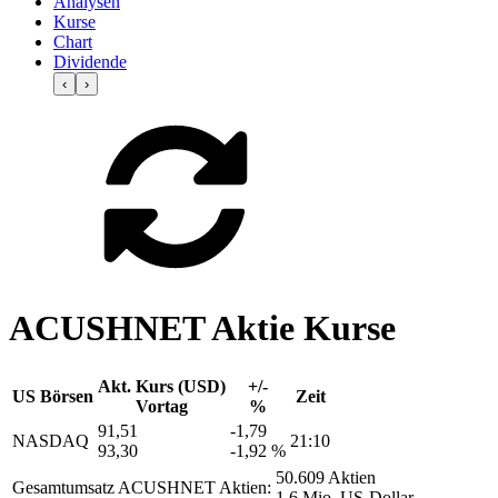
Analysen
Kurse
Chart
Dividende
‹
›
ACUSHNET Aktie Kurse
Akt. Kurs (USD)
+/-
US Börsen
Zeit
Vortag
%
91,51
-1,79
NASDAQ
21:10
93,30
-1,92 %
50.609 Aktien
Gesamtumsatz ACUSHNET Aktien:
1,6 Mio. US-Dollar