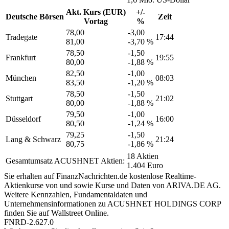
Akt. Kurs (EUR)
+/-
Deutsche Börsen
Zeit
Vortag
%
78,00
-3,00
Tradegate
17:44
81,00
-3,70 %
78,50
-1,50
Frankfurt
19:55
80,00
-1,88 %
82,50
-1,00
München
08:03
83,50
-1,20 %
78,50
-1,50
Stuttgart
21:02
80,00
-1,88 %
79,50
-1,00
Düsseldorf
16:00
80,50
-1,24 %
79,25
-1,50
Lang & Schwarz
21:24
80,75
-1,86 %
18 Aktien
Gesamtumsatz ACUSHNET Aktien:
1.404 Euro
Sie erhalten auf FinanzNachrichten.de kostenlose Realtime-
Aktienkurse von
und
sowie Kurse und Daten von
ARIVA.DE AG
.
Weitere Kennzahlen, Fundamentaldaten und
Unternehmensinformationen zu ACUSHNET HOLDINGS CORP
finden Sie auf
Wallstreet Online
.
FNRD-2.627.0