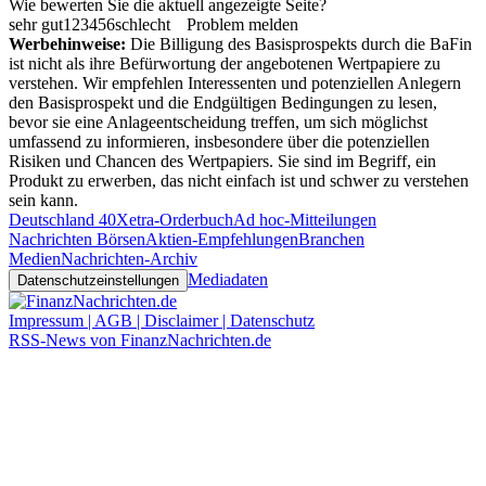
Wie bewerten Sie die aktuell angezeigte Seite?
sehr gut
1
2
3
4
5
6
schlecht
Problem melden
Werbehinweise:
Die Billigung des Basisprospekts durch die BaFin
ist nicht als ihre Befürwortung der angebotenen Wertpapiere zu
verstehen. Wir empfehlen Interessenten und potenziellen Anlegern
den Basisprospekt und die Endgültigen Bedingungen zu lesen,
bevor sie eine Anlageentscheidung treffen, um sich möglichst
umfassend zu informieren, insbesondere über die potenziellen
Risiken und Chancen des Wertpapiers. Sie sind im Begriff, ein
Produkt zu erwerben, das nicht einfach ist und schwer zu verstehen
sein kann.
Deutschland 40
Xetra-Orderbuch
Ad hoc-Mitteilungen
Nachrichten Börsen
Aktien-Empfehlungen
Branchen
Medien
Nachrichten-Archiv
Mediadaten
Datenschutzeinstellungen
Impressum | AGB | Disclaimer | Datenschutz
RSS-News von FinanzNachrichten.de