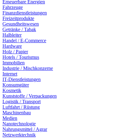
Erneuerbare Energien
Fahrzeuge
Finanzdienstleistungen
Freizeitprodukte
Gesundheitswesen
Getränke / Tabak
Halbleiter
Handel / E-Commerce
Hardware
Holz / Papier
Hotels / Tourismus
Immobilien
Industrie / Mischkonzerne
Internet
IT-Dienstleistungen
Konsumgüter
Kosmetik
Kunststoffe / Verpackungen
Logistik / Transport
Luftfahrt / Rüstung
Maschinenbau
Medien
Nanotechnologie
Nahrungsmittel / Agrar
Netzwerktechnik