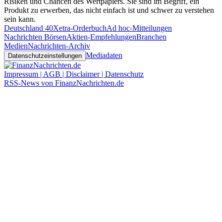
Risiken und Chancen des Wertpapiers. Sie sind im Begriff, ein
Produkt zu erwerben, das nicht einfach ist und schwer zu verstehen
sein kann.
Deutschland 40
Xetra-Orderbuch
Ad hoc-Mitteilungen
Nachrichten Börsen
Aktien-Empfehlungen
Branchen
Medien
Nachrichten-Archiv
Mediadaten
Datenschutzeinstellungen
Impressum | AGB | Disclaimer | Datenschutz
RSS-News von FinanzNachrichten.de