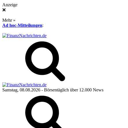
Anzeige
❌
Mehr »
Ad hoc-Mitteilungen
:
Samstag, 08.08.2026
- Börsentäglich über 12.000 News