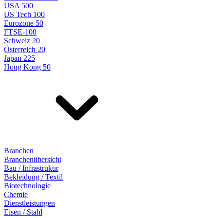
USA 500
US Tech 100
Eurozone 50
FTSE-100
Schweiz 20
Österreich 20
Japan 225
Hong Kong 50
Branchen
Branchenübersicht
Bau / Infrastrukur
Bekleidung / Textil
Biotechnologie
Chemie
Dienstleistungen
Eisen / Stahl