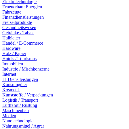
Elektrotechnologie
Erneuerbare Energien
Fahrzeuge
Finanzdienstleistungen
Freizeitprodukte
Gesundheitswesen
Getränke / Tabak
Halbleiter
Handel / E-Commerce
Hardware
Holz / Papier
Hotels / Tourismus
Immobilien
Industrie / Mischkonzerne
Internet
IT-Dienstleistungen
Konsumgüter
Kosmetik
Kunststoffe / Verpackungen
Logistik / Transport
Luftfahrt / Rüstung
Maschinenbau
Medien
Nanotechnologie
Nahrungsmittel / Agrar