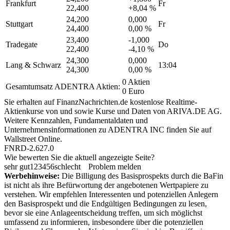
Frankfurt
Fr
22,400
+8,04 %
24,200
0,000
Stuttgart
Fr
24,400
0,00 %
23,400
-1,000
Tradegate
Do
22,400
-4,10 %
24,300
0,000
Lang & Schwarz
13:04
24,300
0,00 %
0 Aktien
Gesamtumsatz ADENTRA Aktien:
0 Euro
Sie erhalten auf FinanzNachrichten.de kostenlose Realtime-
Aktienkurse von
und
sowie Kurse und Daten von
ARIVA.DE AG
.
Weitere Kennzahlen, Fundamentaldaten und
Unternehmensinformationen zu ADENTRA INC finden Sie auf
Wallstreet Online
.
FNRD-2.627.0
Wie bewerten Sie die aktuell angezeigte Seite?
sehr gut
1
2
3
4
5
6
schlecht
Problem melden
Werbehinweise:
Die Billigung des Basisprospekts durch die BaFin
ist nicht als ihre Befürwortung der angebotenen Wertpapiere zu
verstehen. Wir empfehlen Interessenten und potenziellen Anlegern
den Basisprospekt und die Endgültigen Bedingungen zu lesen,
bevor sie eine Anlageentscheidung treffen, um sich möglichst
umfassend zu informieren, insbesondere über die potenziellen