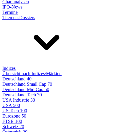
Chartanalysen
IPO-News
Termine
Themen-Dossiers
Indizes
Übersicht nach Indizes/Märkten
Deutschland 40
Deutschland Small Cap 70
Deutschland Mid Cap 50
Deutschland Tech 30
USA Industrie 30
USA 500
US Tech 100
Eurozone 50
FTSE-100
Schweiz 20
Österreich 20