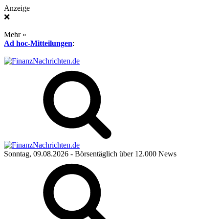
Anzeige
❌
Mehr »
Ad hoc-Mitteilungen
:
Sonntag, 09.08.2026
- Börsentäglich über 12.000 News