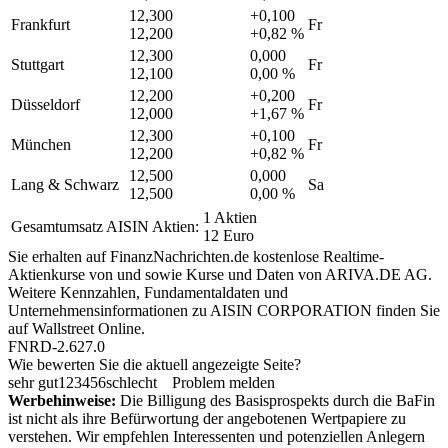
12,300
+0,100
Frankfurt
Fr
12,200
+0,82 %
12,300
0,000
Stuttgart
Fr
12,100
0,00 %
12,200
+0,200
Düsseldorf
Fr
12,000
+1,67 %
12,300
+0,100
München
Fr
12,200
+0,82 %
12,500
0,000
Lang & Schwarz
Sa
12,500
0,00 %
1 Aktien
Gesamtumsatz AISIN Aktien:
12 Euro
Sie erhalten auf FinanzNachrichten.de kostenlose Realtime-
Aktienkurse von
und
sowie Kurse und Daten von
ARIVA.DE AG
.
Weitere Kennzahlen, Fundamentaldaten und
Unternehmensinformationen zu AISIN CORPORATION finden Sie
auf
Wallstreet Online
.
FNRD-2.627.0
Wie bewerten Sie die aktuell angezeigte Seite?
sehr gut
1
2
3
4
5
6
schlecht
Problem melden
Werbehinweise:
Die Billigung des Basisprospekts durch die BaFin
ist nicht als ihre Befürwortung der angebotenen Wertpapiere zu
verstehen. Wir empfehlen Interessenten und potenziellen Anlegern