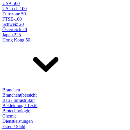
USA 500
US Tech 100
Eurozone 50
FTSE-100
Schweiz 20
Österreich 20
Japan 225
Hong Kong 50
Branchen
Branchenübersicht
Bau / Infrastrukur
Bekleidung / Textil
Biotechnologie
Chemie
Dienstleistungen
Eisen / Stahl