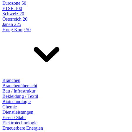
Eurozone 50
FTSE-100
Schweiz 20
Österreich 20
Japan 225
Hong Kong 50
Branchen
Branchenübersicht
Bau / Infrastrukur
Bekleidung / Textil
Biotechnologie
Chemie
Dienstleistungen
Eisen / Stahl
Elektrotechnologie
Erneuerbare Energien