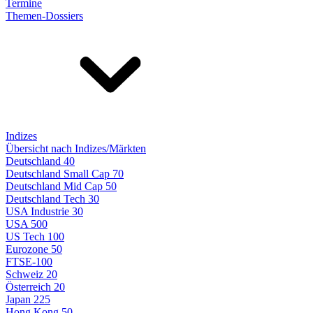
Termine
Themen-Dossiers
Indizes
Übersicht nach Indizes/Märkten
Deutschland 40
Deutschland Small Cap 70
Deutschland Mid Cap 50
Deutschland Tech 30
USA Industrie 30
USA 500
US Tech 100
Eurozone 50
FTSE-100
Schweiz 20
Österreich 20
Japan 225
Hong Kong 50