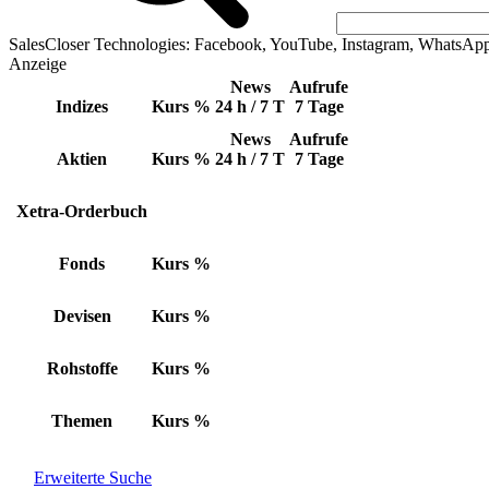
SalesCloser Technologies: Facebook, YouTube, Instagram, WhatsAp
Anzeige
News
Aufrufe
Indizes
Kurs
%
24 h / 7 T
7 Tage
News
Aufrufe
Aktien
Kurs
%
24 h / 7 T
7 Tage
Xetra-Orderbuch
Fonds
Kurs
%
Devisen
Kurs
%
Rohstoffe
Kurs
%
Themen
Kurs
%
Erweiterte Suche