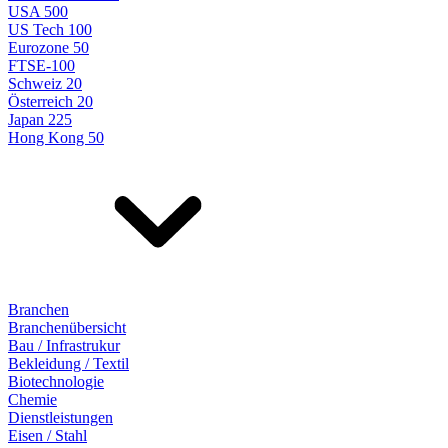
USA 500
US Tech 100
Eurozone 50
FTSE-100
Schweiz 20
Österreich 20
Japan 225
Hong Kong 50
Branchen
Branchenübersicht
Bau / Infrastrukur
Bekleidung / Textil
Biotechnologie
Chemie
Dienstleistungen
Eisen / Stahl