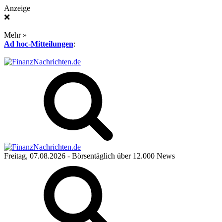
Anzeige
❌
Mehr »
Ad hoc-Mitteilungen
:
Freitag, 07.08.2026
- Börsentäglich über 12.000 News