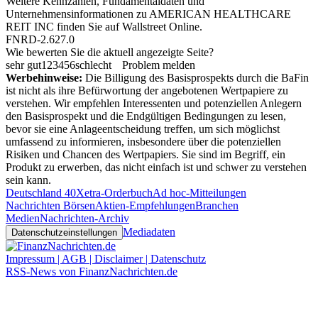
Weitere Kennzahlen, Fundamentaldaten und
Unternehmensinformationen zu AMERICAN HEALTHCARE
REIT INC finden Sie auf
Wallstreet Online
.
FNRD-2.627.0
Wie bewerten Sie die aktuell angezeigte Seite?
sehr gut
1
2
3
4
5
6
schlecht
Problem melden
Werbehinweise:
Die Billigung des Basisprospekts durch die BaFin
ist nicht als ihre Befürwortung der angebotenen Wertpapiere zu
verstehen. Wir empfehlen Interessenten und potenziellen Anlegern
den Basisprospekt und die Endgültigen Bedingungen zu lesen,
bevor sie eine Anlageentscheidung treffen, um sich möglichst
umfassend zu informieren, insbesondere über die potenziellen
Risiken und Chancen des Wertpapiers. Sie sind im Begriff, ein
Produkt zu erwerben, das nicht einfach ist und schwer zu verstehen
sein kann.
Deutschland 40
Xetra-Orderbuch
Ad hoc-Mitteilungen
Nachrichten Börsen
Aktien-Empfehlungen
Branchen
Medien
Nachrichten-Archiv
Mediadaten
Datenschutzeinstellungen
Impressum | AGB | Disclaimer | Datenschutz
RSS-News von FinanzNachrichten.de