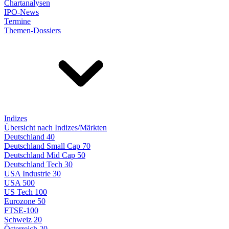
Chartanalysen
IPO-News
Termine
Themen-Dossiers
Indizes
Übersicht nach Indizes/Märkten
Deutschland 40
Deutschland Small Cap 70
Deutschland Mid Cap 50
Deutschland Tech 30
USA Industrie 30
USA 500
US Tech 100
Eurozone 50
FTSE-100
Schweiz 20
Österreich 20