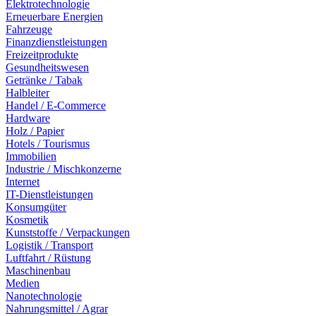
Elektrotechnologie
Erneuerbare Energien
Fahrzeuge
Finanzdienstleistungen
Freizeitprodukte
Gesundheitswesen
Getränke / Tabak
Halbleiter
Handel / E-Commerce
Hardware
Holz / Papier
Hotels / Tourismus
Immobilien
Industrie / Mischkonzerne
Internet
IT-Dienstleistungen
Konsumgüter
Kosmetik
Kunststoffe / Verpackungen
Logistik / Transport
Luftfahrt / Rüstung
Maschinenbau
Medien
Nanotechnologie
Nahrungsmittel / Agrar