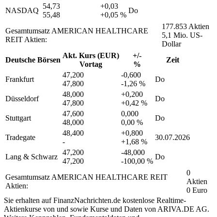
54,73
+0,03
NASDAQ
Do
55,48
+0,05 %
177.853 Aktien
Gesamtumsatz AMERICAN HEALTHCARE
5,1 Mio. US-
REIT Aktien:
Dollar
Akt. Kurs (EUR)
+/-
Deutsche Börsen
Zeit
Vortag
%
47,200
-0,600
Frankfurt
Do
47,800
-1,26 %
48,000
+0,200
Düsseldorf
Do
47,800
+0,42 %
47,600
0,000
Stuttgart
Do
48,000
0,00 %
48,400
+0,800
Tradegate
30.07.2026
-
+1,68 %
47,200
-48,000
Lang & Schwarz
Do
47,200
-100,00 %
0
Gesamtumsatz AMERICAN HEALTHCARE REIT
Aktien
Aktien:
0 Euro
Sie erhalten auf FinanzNachrichten.de kostenlose Realtime-
Aktienkurse von
und
sowie Kurse und Daten von
ARIVA.DE AG
.