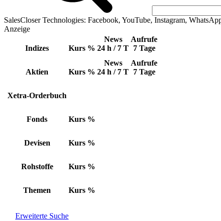
SalesCloser Technologies: Facebook, YouTube, Instagram, WhatsAp
Anzeige
News
Aufrufe
Indizes
Kurs
%
24 h / 7 T
7 Tage
News
Aufrufe
Aktien
Kurs
%
24 h / 7 T
7 Tage
Xetra-Orderbuch
Fonds
Kurs
%
Devisen
Kurs
%
Rohstoffe
Kurs
%
Themen
Kurs
%
Erweiterte Suche