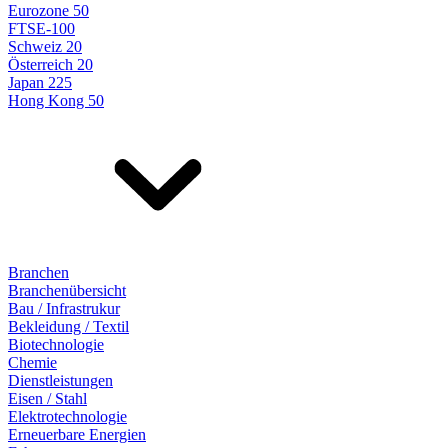
Eurozone 50
FTSE-100
Schweiz 20
Österreich 20
Japan 225
Hong Kong 50
Branchen
Branchenübersicht
Bau / Infrastrukur
Bekleidung / Textil
Biotechnologie
Chemie
Dienstleistungen
Eisen / Stahl
Elektrotechnologie
Erneuerbare Energien