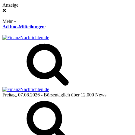
Anzeige
❌
Mehr »
Ad hoc-Mitteilungen
:
Freitag, 07.08.2026
- Börsentäglich über 12.000 News