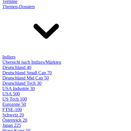
Termine
Themen-Dossiers
Indizes
Übersicht nach Indizes/Märkten
Deutschland 40
Deutschland Small Cap 70
Deutschland Mid Cap 50
Deutschland Tech 30
USA Industrie 30
USA 500
US Tech 100
Eurozone 50
FTSE-100
Schweiz 20
Österreich 20
Japan 225
Hong Kong 50