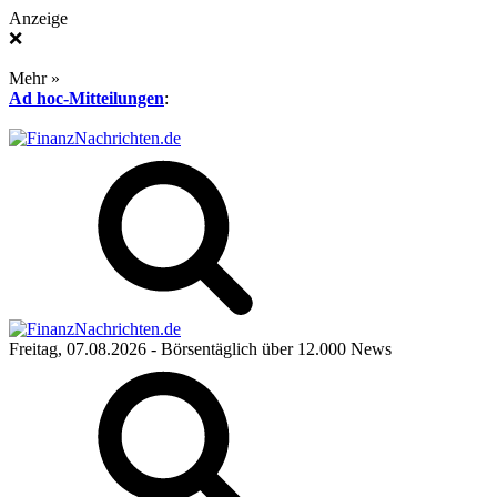
Anzeige
❌
Mehr »
Ad hoc-Mitteilungen
:
Freitag, 07.08.2026
- Börsentäglich über 12.000 News