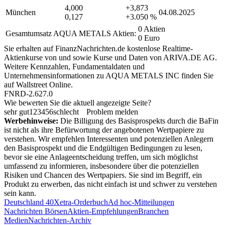
4,000
+3,873
München
04.08.2025
0,127
+3.050 %
0 Aktien
Gesamtumsatz AQUA METALS Aktien:
0 Euro
Sie erhalten auf FinanzNachrichten.de kostenlose Realtime-
Aktienkurse von
und
sowie Kurse und Daten von
ARIVA.DE AG
.
Weitere Kennzahlen, Fundamentaldaten und
Unternehmensinformationen zu AQUA METALS INC finden Sie
auf
Wallstreet Online
.
FNRD-2.627.0
Wie bewerten Sie die aktuell angezeigte Seite?
sehr gut
1
2
3
4
5
6
schlecht
Problem melden
Werbehinweise:
Die Billigung des Basisprospekts durch die BaFin
ist nicht als ihre Befürwortung der angebotenen Wertpapiere zu
verstehen. Wir empfehlen Interessenten und potenziellen Anlegern
den Basisprospekt und die Endgültigen Bedingungen zu lesen,
bevor sie eine Anlageentscheidung treffen, um sich möglichst
umfassend zu informieren, insbesondere über die potenziellen
Risiken und Chancen des Wertpapiers. Sie sind im Begriff, ein
Produkt zu erwerben, das nicht einfach ist und schwer zu verstehen
sein kann.
Deutschland 40
Xetra-Orderbuch
Ad hoc-Mitteilungen
Nachrichten Börsen
Aktien-Empfehlungen
Branchen
Medien
Nachrichten-Archiv