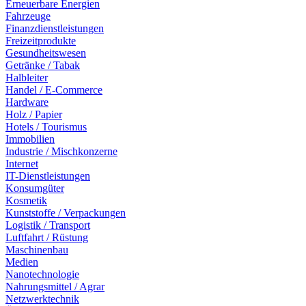
Erneuerbare Energien
Fahrzeuge
Finanzdienstleistungen
Freizeitprodukte
Gesundheitswesen
Getränke / Tabak
Halbleiter
Handel / E-Commerce
Hardware
Holz / Papier
Hotels / Tourismus
Immobilien
Industrie / Mischkonzerne
Internet
IT-Dienstleistungen
Konsumgüter
Kosmetik
Kunststoffe / Verpackungen
Logistik / Transport
Luftfahrt / Rüstung
Maschinenbau
Medien
Nanotechnologie
Nahrungsmittel / Agrar
Netzwerktechnik