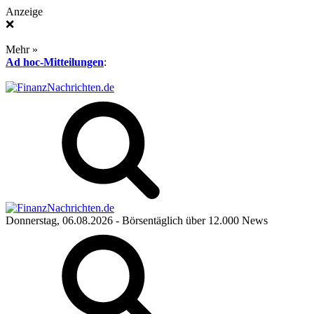
Anzeige
❌
Mehr »
Ad hoc-Mitteilungen
:
Donnerstag, 06.08.2026
- Börsentäglich über 12.000 News