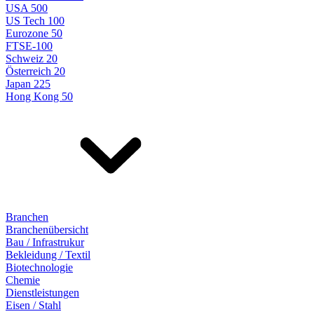
USA 500
US Tech 100
Eurozone 50
FTSE-100
Schweiz 20
Österreich 20
Japan 225
Hong Kong 50
Branchen
Branchenübersicht
Bau / Infrastrukur
Bekleidung / Textil
Biotechnologie
Chemie
Dienstleistungen
Eisen / Stahl