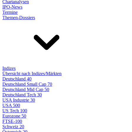
Chartanalysen
IPO-News
Termine
Themen-Dossiers
Indizes
Übersicht nach Indizes/Märkten
Deutschland 40
Deutschland Small Cap 70
Deutschland Mid Cap 50
Deutschland Tech 30
USA Industrie 30
USA 500
US Tech 100
Eurozone 50
FTSE-100
Schweiz 20
Österreich 20