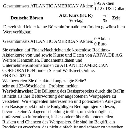
895 Aktien
Gesamtumsatz ATLANTIC AMERICAN Aktien:
1.127 US-Dollar
Akt. Kurs (EUR)
+/-
Deutsche Börsen
Zeit
Vortag
%
Derzeit sind leider keine Börseninformationen für den gewünschten
Wert verfügbar.
0 Aktien
Gesamtumsatz ATLANTIC AMERICAN Aktien:
0 Euro
Sie erhalten auf FinanzNachrichten.de kostenlose Realtime-
Aktienkurse von
und
sowie Kurse und Daten von
ARIVA.DE AG
.
Weitere Kennzahlen, Fundamentaldaten und
Unternehmensinformationen zu ATLANTIC AMERICAN
CORPORATION finden Sie auf
Wallstreet Online
.
FNRD-2.627.0
Wie bewerten Sie die aktuell angezeigte Seite?
sehr gut
1
2
3
4
5
6
schlecht
Problem melden
Werbehinweise:
Die Billigung des Basisprospekts durch die BaFin
ist nicht als ihre Befürwortung der angebotenen Wertpapiere zu
verstehen. Wir empfehlen Interessenten und potenziellen Anlegern
den Basisprospekt und die Endgültigen Bedingungen zu lesen,
bevor sie eine Anlageentscheidung treffen, um sich möglichst
umfassend zu informieren, insbesondere über die potenziellen
Risiken und Chancen des Wertpapiers. Sie sind im Begriff, ein
Produkt zu erwerben, das nicht einfach ist und schwer zu verstehen