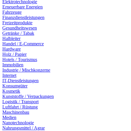
Elektrotechnologie
Erneuerbare Energien
Fahrzeuge
Finanzdienstleistungen
Freizeitprodukte
Gesundheitswesen
Getränke / Tabak
Halbleiter
Handel / E-Commerce
Hardware
Holz / Papier
Hotels / Tourismus
Immobilien
Industrie / Mischkonzerne
Internet
IT-Dienstleistungen
Konsumgüter
Kosmetik
Kunststoffe / Verpackungen
Logistik / Transport
Luftfahrt / Rüstung
Maschinenbau
Medien
Nanotechnologie
Nahrungsmittel / Agrar