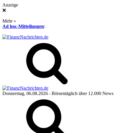
Anzeige
❌
Mehr »
Ad hoc-Mitteilungen
:
Donnerstag, 06.08.2026
- Börsentäglich über 12.000 News