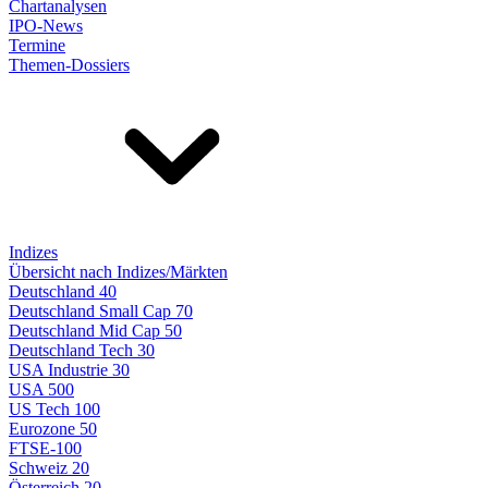
Chartanalysen
IPO-News
Termine
Themen-Dossiers
Indizes
Übersicht nach Indizes/Märkten
Deutschland 40
Deutschland Small Cap 70
Deutschland Mid Cap 50
Deutschland Tech 30
USA Industrie 30
USA 500
US Tech 100
Eurozone 50
FTSE-100
Schweiz 20
Österreich 20