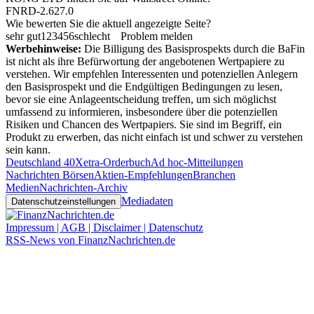
FNRD-2.627.0
Wie bewerten Sie die aktuell angezeigte Seite?
sehr gut
1
2
3
4
5
6
schlecht
Problem melden
Werbehinweise:
Die Billigung des Basisprospekts durch die BaFin
ist nicht als ihre Befürwortung der angebotenen Wertpapiere zu
verstehen. Wir empfehlen Interessenten und potenziellen Anlegern
den Basisprospekt und die Endgültigen Bedingungen zu lesen,
bevor sie eine Anlageentscheidung treffen, um sich möglichst
umfassend zu informieren, insbesondere über die potenziellen
Risiken und Chancen des Wertpapiers. Sie sind im Begriff, ein
Produkt zu erwerben, das nicht einfach ist und schwer zu verstehen
sein kann.
Deutschland 40
Xetra-Orderbuch
Ad hoc-Mitteilungen
Nachrichten Börsen
Aktien-Empfehlungen
Branchen
Medien
Nachrichten-Archiv
Mediadaten
Datenschutzeinstellungen
Impressum | AGB | Disclaimer | Datenschutz
RSS-News von FinanzNachrichten.de