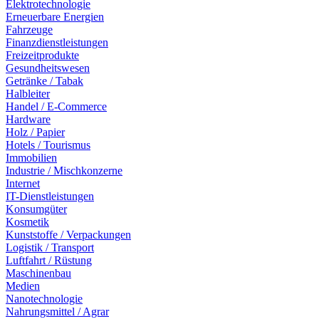
Elektrotechnologie
Erneuerbare Energien
Fahrzeuge
Finanzdienstleistungen
Freizeitprodukte
Gesundheitswesen
Getränke / Tabak
Halbleiter
Handel / E-Commerce
Hardware
Holz / Papier
Hotels / Tourismus
Immobilien
Industrie / Mischkonzerne
Internet
IT-Dienstleistungen
Konsumgüter
Kosmetik
Kunststoffe / Verpackungen
Logistik / Transport
Luftfahrt / Rüstung
Maschinenbau
Medien
Nanotechnologie
Nahrungsmittel / Agrar