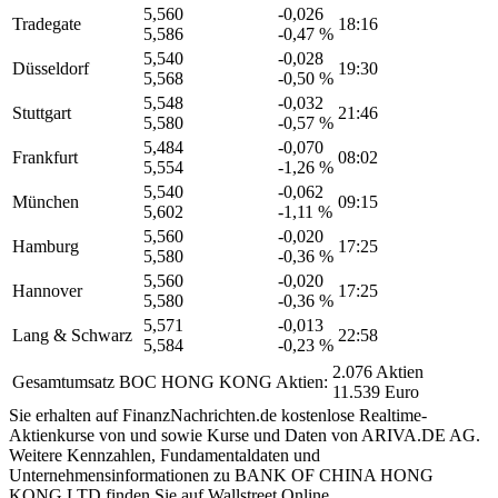
5,560
-0,026
Tradegate
18:16
5,586
-0,47 %
5,540
-0,028
Düsseldorf
19:30
5,568
-0,50 %
5,548
-0,032
Stuttgart
21:46
5,580
-0,57 %
5,484
-0,070
Frankfurt
08:02
5,554
-1,26 %
5,540
-0,062
München
09:15
5,602
-1,11 %
5,560
-0,020
Hamburg
17:25
5,580
-0,36 %
5,560
-0,020
Hannover
17:25
5,580
-0,36 %
5,571
-0,013
Lang & Schwarz
22:58
5,584
-0,23 %
2.076 Aktien
Gesamtumsatz BOC HONG KONG Aktien:
11.539 Euro
Sie erhalten auf FinanzNachrichten.de kostenlose Realtime-
Aktienkurse von
und
sowie Kurse und Daten von
ARIVA.DE AG
.
Weitere Kennzahlen, Fundamentaldaten und
Unternehmensinformationen zu BANK OF CHINA HONG
KONG LTD finden Sie auf
Wallstreet Online
.