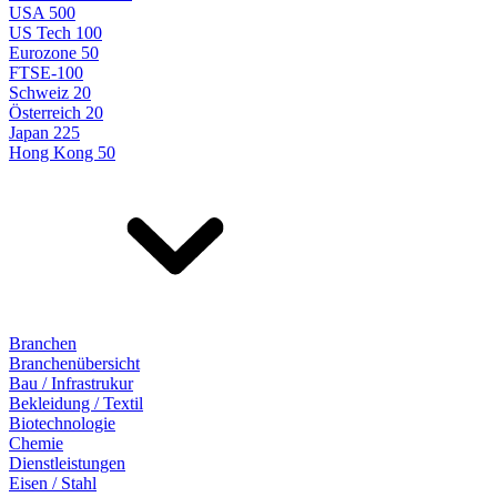
USA 500
US Tech 100
Eurozone 50
FTSE-100
Schweiz 20
Österreich 20
Japan 225
Hong Kong 50
Branchen
Branchenübersicht
Bau / Infrastrukur
Bekleidung / Textil
Biotechnologie
Chemie
Dienstleistungen
Eisen / Stahl