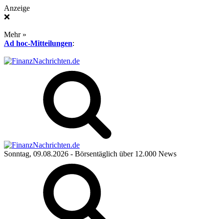
Anzeige
❌
Mehr »
Ad hoc-Mitteilungen
:
Sonntag, 09.08.2026
- Börsentäglich über 12.000 News