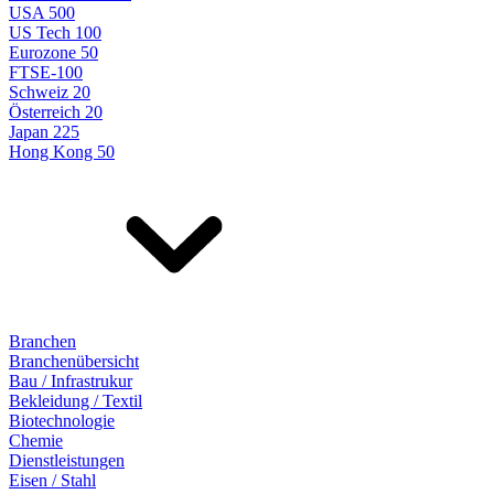
USA 500
US Tech 100
Eurozone 50
FTSE-100
Schweiz 20
Österreich 20
Japan 225
Hong Kong 50
Branchen
Branchenübersicht
Bau / Infrastrukur
Bekleidung / Textil
Biotechnologie
Chemie
Dienstleistungen
Eisen / Stahl