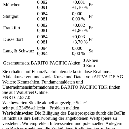
0,092
+0,001
München
Fr
0,091
+1,10 %
0,084
0,000
Stuttgart
Fr
0,081
0,00 %
0,082
+0,002
Frankfurt
Fr
0,081
+1,86 %
0,084
+0,003
Düsseldorf
Fr
0,081
+3,70 %
0,094
0,000
Lang & Schwarz
Sa
0,094
0,00 %
0 Aktien
Gesamtumsatz BARITO PACIFIC Aktien:
0 Euro
Sie erhalten auf FinanzNachrichten.de kostenlose Realtime-
Aktienkurse von
und
sowie Kurse und Daten von
ARIVA.DE AG
.
Weitere Kennzahlen, Fundamentaldaten und
Unternehmensinformationen zu BARITO PACIFIC TBK finden
Sie auf
Wallstreet Online
.
FNRD-2.627.0
Wie bewerten Sie die aktuell angezeigte Seite?
sehr gut
1
2
3
4
5
6
schlecht
Problem melden
Werbehinweise:
Die Billigung des Basisprospekts durch die BaFin
ist nicht als ihre Befürwortung der angebotenen Wertpapiere zu
verstehen. Wir empfehlen Interessenten und potenziellen Anlegern
den Basisprospekt und die Endgültigen Bedingungen zu lesen,