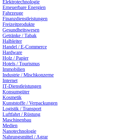
Elektrotechnologie
Erneuerbare Energien
Fahrzeuge
Finanzdienstleistungen
Freizeitprodukte
Gesundheitswesen
Getränke / Tabak
Halbleiter
Handel / E-Commerce
Hardware
Holz / Papier
Hotels / Tourismus
Immobilien
Industrie / Mischkonzerne
Internet
IT-Dienstleistungen
Konsumgüter
Kosmetik
Kunststoffe / Verpackungen
Logistik / Transport
Luftfahrt / Rüstung
Maschinenbau
Medien
Nanotechnologie
Nahrungsmittel / Agrar