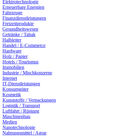
Elektrotechnologie
Erneuerbare Energien
Fahrzeuge
Finanzdienstleistungen
Freizeitprodukte
Gesundheitswesen
Getränke / Tabak
Halbleiter
Handel / E-Commerce
Hardware
Holz / Papier
Hotels / Tourismus
Immobilien
Industrie / Mischkonzerne
Internet
IT-Dienstleistungen
Konsumgüter
Kosmetik
Kunststoffe / Verpackungen
Logistik / Transport
Luftfahrt / Rüstung
Maschinenbau
Medien
Nanotechnologie
Nahrungsmittel / Agrar