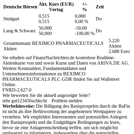
Akt. Kurs (EUR)
+/-
Deutsche Börsen
Zeit
Vortag
%
0,515
0,000
Stuttgart
Do
0,515
0,00 %
50,000
-50,00
Lang & Schwarz
Do
50,000
-100,00 %
5.220
Gesamtumsatz BEXIMCO PHARMACEUTICALS
Aktien
Aktien:
2.688 Euro
Sie erhalten auf FinanzNachrichten.de kostenlose Realtime-
Aktienkurse von
und
sowie Kurse und Daten von
ARIVA.DE AG
.
Weitere Kennzahlen, Fundamentaldaten und
Unternehmensinformationen zu BEXIMCO
PHARMACEUTICALS PLC GDR finden Sie auf
Wallstreet
Online
.
FNRD-2.627.0
Wie bewerten Sie die aktuell angezeigte Seite?
sehr gut
1
2
3
4
5
6
schlecht
Problem melden
Werbehinweise:
Die Billigung des Basisprospekts durch die BaFin
ist nicht als ihre Befürwortung der angebotenen Wertpapiere zu
verstehen. Wir empfehlen Interessenten und potenziellen Anlegern
den Basisprospekt und die Endgültigen Bedingungen zu lesen,
bevor sie eine Anlageentscheidung treffen, um sich möglichst
umfassend zu informieren, insbesondere über die potenziellen