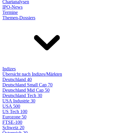
Chartanalysen
IPO-News
Termine
Themen-Dossiers
Indizes
Übersicht nach Indizes/Märkten
Deutschland 40
Deutschland Small Cap 70
Deutschland Mid Cap 50
Deutschland Tech 30
USA Industrie 30
USA 500
US Tech 100
Eurozone 50
FTSE-100
Schweiz 20
Österreich 20