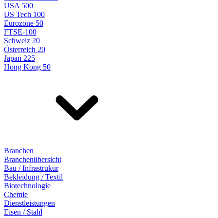
USA 500
US Tech 100
Eurozone 50
FTSE-100
Schweiz 20
Österreich 20
Japan 225
Hong Kong 50
Branchen
Branchenübersicht
Bau / Infrastrukur
Bekleidung / Textil
Biotechnologie
Chemie
Dienstleistungen
Eisen / Stahl