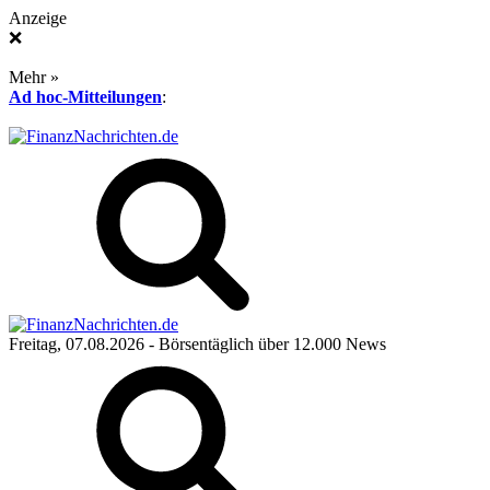
Anzeige
❌
Mehr »
Ad hoc-Mitteilungen
:
Freitag, 07.08.2026
- Börsentäglich über 12.000 News