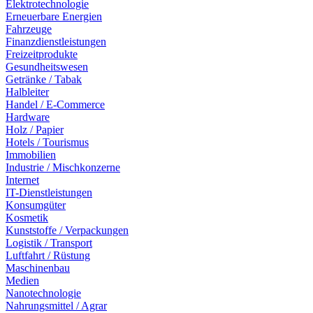
Elektrotechnologie
Erneuerbare Energien
Fahrzeuge
Finanzdienstleistungen
Freizeitprodukte
Gesundheitswesen
Getränke / Tabak
Halbleiter
Handel / E-Commerce
Hardware
Holz / Papier
Hotels / Tourismus
Immobilien
Industrie / Mischkonzerne
Internet
IT-Dienstleistungen
Konsumgüter
Kosmetik
Kunststoffe / Verpackungen
Logistik / Transport
Luftfahrt / Rüstung
Maschinenbau
Medien
Nanotechnologie
Nahrungsmittel / Agrar