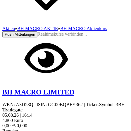
Aktien
»
BH MACRO AKTIE
»
BH MACRO Aktienkurs
Realtimekurse verbinden...
Push Mitteilungen
BH MACRO LIMITED
WKN: A3D58Q
|
ISIN: GG00BQBFY362
|
Ticker-Symbol: 3BH
Tradegate
05.08.26
|
16:14
4,860
Euro
0,00 %
0,000
Branche