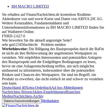
BH MACRO LIMITED
Sie erhalten auf FinanzNachrichten.de kostenlose Realtime-
Aktienkurse von
und
sowie Kurse und Daten von
ARIVA.DE AG
.
Weitere Kennzahlen, Fundamentaldaten und
Unternehmensinformationen zu BH MACRO LIMITED finden Sie
auf
Wallstreet Online
.
FNRD-2.627.0
Wie bewerten Sie die aktuell angezeigte Seite?
sehr gut
1
2
3
4
5
6
schlecht
Problem melden
Werbehinweise:
Die Billigung des Basisprospekts durch die BaFin
ist nicht als ihre Befürwortung der angebotenen Wertpapiere zu
verstehen. Wir empfehlen Interessenten und potenziellen Anlegern
den Basisprospekt und die Endgültigen Bedingungen zu lesen,
bevor sie eine Anlageentscheidung treffen, um sich möglichst
umfassend zu informieren, insbesondere über die potenziellen
Risiken und Chancen des Wertpapiers. Sie sind im Begriff, ein
Produkt zu erwerben, das nicht einfach ist und schwer zu verstehen
sein kann.
Deutschland 40
Xetra-Orderbuch
Ad hoc-Mitteilungen
Nachrichten Börsen
Aktien-Empfehlungen
Branchen
Medien
Nachrichten-Archiv
Mediadaten
Datenschutzeinstellungen