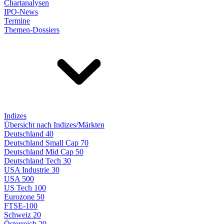
Chartanalysen
IPO-News
Termine
Themen-Dossiers
Indizes
Übersicht nach Indizes/Märkten
Deutschland 40
Deutschland Small Cap 70
Deutschland Mid Cap 50
Deutschland Tech 30
USA Industrie 30
USA 500
US Tech 100
Eurozone 50
FTSE-100
Schweiz 20
Österreich 20