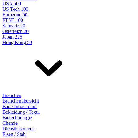
USA 500
US Tech 100
Eurozone 50
FTSE-100
Schweiz 20
Österreich 20
Japan 225
Hong Kong 50
Branchen
Branchenübersicht
Bau / Infrastrukur
Bekleidung / Textil
Biotechnologie
Chemie
Dienstleistungen
Eisen / Stahl