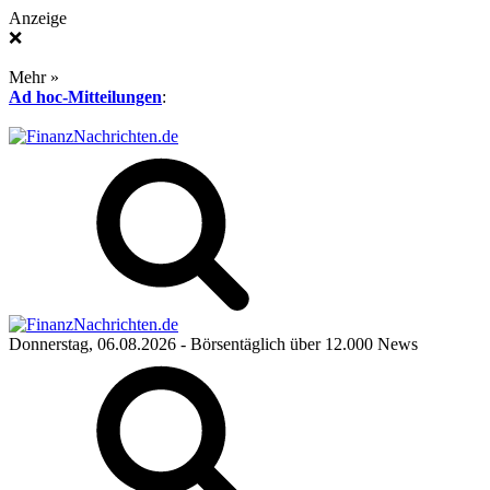
Anzeige
❌
Mehr »
Ad hoc-Mitteilungen
:
Donnerstag, 06.08.2026
- Börsentäglich über 12.000 News