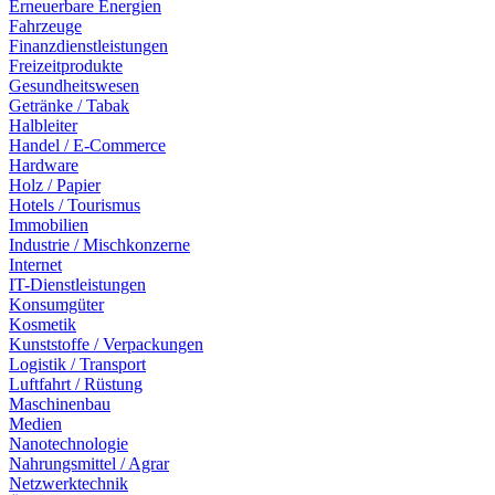
Erneuerbare Energien
Fahrzeuge
Finanzdienstleistungen
Freizeitprodukte
Gesundheitswesen
Getränke / Tabak
Halbleiter
Handel / E-Commerce
Hardware
Holz / Papier
Hotels / Tourismus
Immobilien
Industrie / Mischkonzerne
Internet
IT-Dienstleistungen
Konsumgüter
Kosmetik
Kunststoffe / Verpackungen
Logistik / Transport
Luftfahrt / Rüstung
Maschinenbau
Medien
Nanotechnologie
Nahrungsmittel / Agrar
Netzwerktechnik