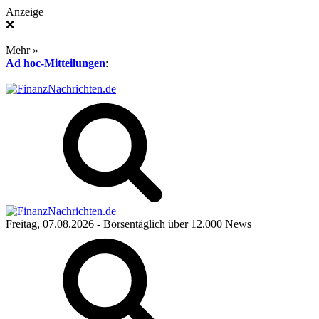
Anzeige
❌
Mehr »
Ad hoc-Mitteilungen
:
Freitag, 07.08.2026
- Börsentäglich über 12.000 News