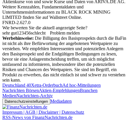
Aktienkurse von
und
sowie Kurse und Daten von
ARIVA.DE AG
.
Weitere Kennzahlen, Fundamentaldaten und
Unternehmensinformationen zu BLACK ROCK MINING
LIMITED finden Sie auf
Wallstreet Online
.
FNRD-2.627.0
Wie bewerten Sie die aktuell angezeigte Seite?
sehr gut
1
2
3
4
5
6
schlecht
Problem melden
Werbehinweise:
Die Billigung des Basisprospekts durch die BaFin
ist nicht als ihre Befürwortung der angebotenen Wertpapiere zu
verstehen. Wir empfehlen Interessenten und potenziellen Anlegern
den Basisprospekt und die Endgültigen Bedingungen zu lesen,
bevor sie eine Anlageentscheidung treffen, um sich möglichst
umfassend zu informieren, insbesondere über die potenziellen
Risiken und Chancen des Wertpapiers. Sie sind im Begriff, ein
Produkt zu erwerben, das nicht einfach ist und schwer zu verstehen
sein kann.
Deutschland 40
Xetra-Orderbuch
Ad hoc-Mitteilungen
Nachrichten Börsen
Aktien-Empfehlungen
Branchen
Medien
Nachrichten-Archiv
Mediadaten
Datenschutzeinstellungen
Impressum | AGB | Disclaimer | Datenschutz
RSS-News von FinanzNachrichten.de