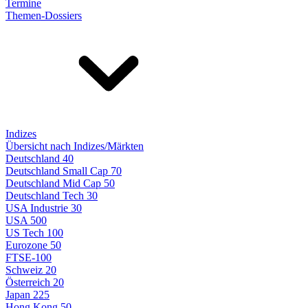
Termine
Themen-Dossiers
Indizes
Übersicht nach Indizes/Märkten
Deutschland 40
Deutschland Small Cap 70
Deutschland Mid Cap 50
Deutschland Tech 30
USA Industrie 30
USA 500
US Tech 100
Eurozone 50
FTSE-100
Schweiz 20
Österreich 20
Japan 225
Hong Kong 50