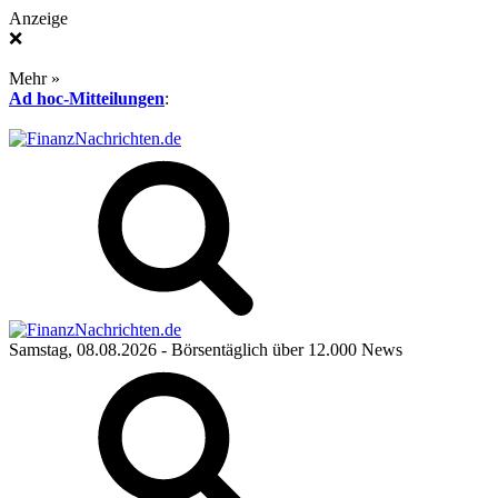
Anzeige
❌
Mehr »
Ad hoc-Mitteilungen
:
Samstag, 08.08.2026
- Börsentäglich über 12.000 News