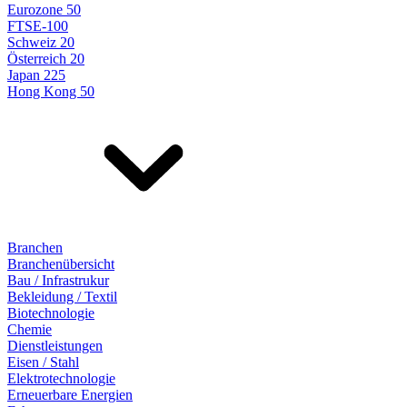
Eurozone 50
FTSE-100
Schweiz 20
Österreich 20
Japan 225
Hong Kong 50
Branchen
Branchenübersicht
Bau / Infrastrukur
Bekleidung / Textil
Biotechnologie
Chemie
Dienstleistungen
Eisen / Stahl
Elektrotechnologie
Erneuerbare Energien