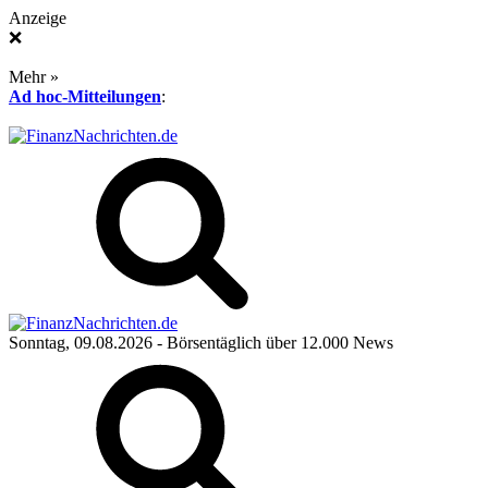
Anzeige
❌
Mehr »
Ad hoc-Mitteilungen
:
Sonntag, 09.08.2026
- Börsentäglich über 12.000 News