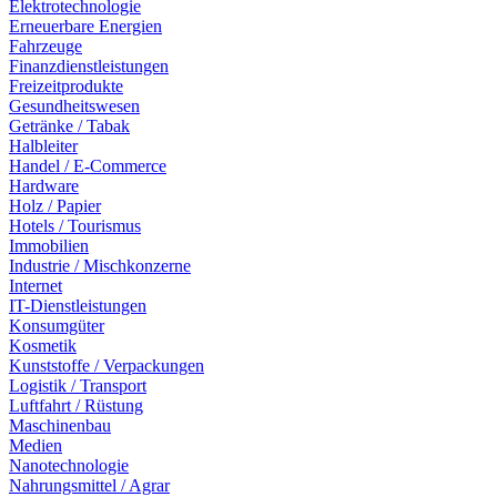
Elektrotechnologie
Erneuerbare Energien
Fahrzeuge
Finanzdienstleistungen
Freizeitprodukte
Gesundheitswesen
Getränke / Tabak
Halbleiter
Handel / E-Commerce
Hardware
Holz / Papier
Hotels / Tourismus
Immobilien
Industrie / Mischkonzerne
Internet
IT-Dienstleistungen
Konsumgüter
Kosmetik
Kunststoffe / Verpackungen
Logistik / Transport
Luftfahrt / Rüstung
Maschinenbau
Medien
Nanotechnologie
Nahrungsmittel / Agrar