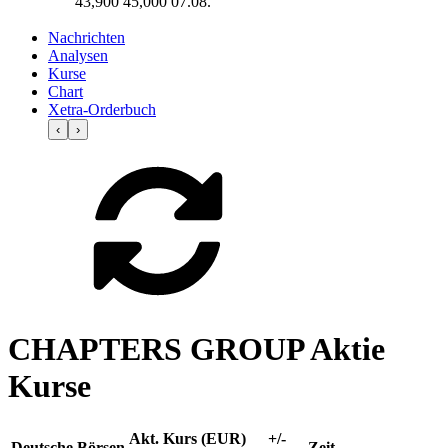
43,900
45,000
07.08.
Nachrichten
Analysen
Kurse
Chart
Xetra-Orderbuch
‹
›
CHAPTERS GROUP Aktie
Kurse
Akt. Kurs (EUR)
+/-
Deutsche Börsen
Zeit