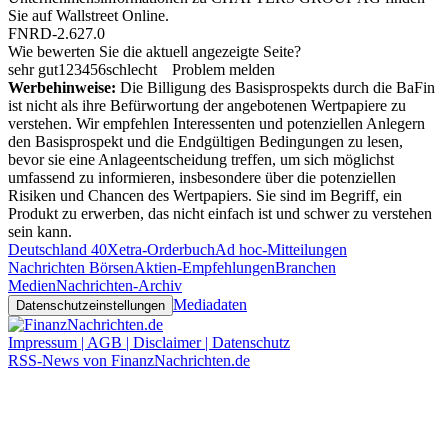
Sie auf
Wallstreet Online
.
FNRD-2.627.0
Wie bewerten Sie die aktuell angezeigte Seite?
sehr gut
1
2
3
4
5
6
schlecht
Problem melden
Werbehinweise:
Die Billigung des Basisprospekts durch die BaFin
ist nicht als ihre Befürwortung der angebotenen Wertpapiere zu
verstehen. Wir empfehlen Interessenten und potenziellen Anlegern
den Basisprospekt und die Endgültigen Bedingungen zu lesen,
bevor sie eine Anlageentscheidung treffen, um sich möglichst
umfassend zu informieren, insbesondere über die potenziellen
Risiken und Chancen des Wertpapiers. Sie sind im Begriff, ein
Produkt zu erwerben, das nicht einfach ist und schwer zu verstehen
sein kann.
Deutschland 40
Xetra-Orderbuch
Ad hoc-Mitteilungen
Nachrichten Börsen
Aktien-Empfehlungen
Branchen
Medien
Nachrichten-Archiv
Mediadaten
Datenschutzeinstellungen
Impressum | AGB | Disclaimer | Datenschutz
RSS-News von FinanzNachrichten.de