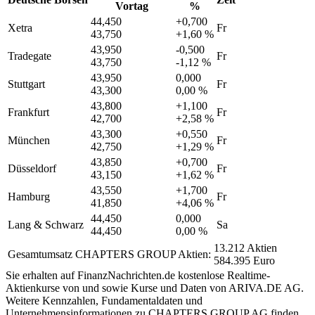
Vortag
%
44,450
+0,700
Xetra
Fr
43,750
+1,60 %
43,950
-0,500
Tradegate
Fr
43,750
-1,12 %
43,950
0,000
Stuttgart
Fr
43,300
0,00 %
43,800
+1,100
Frankfurt
Fr
42,700
+2,58 %
43,300
+0,550
München
Fr
42,750
+1,29 %
43,850
+0,700
Düsseldorf
Fr
43,150
+1,62 %
43,550
+1,700
Hamburg
Fr
41,850
+4,06 %
44,450
0,000
Lang & Schwarz
Sa
44,450
0,00 %
13.212 Aktien
Gesamtumsatz CHAPTERS GROUP Aktien:
584.395 Euro
Sie erhalten auf FinanzNachrichten.de kostenlose Realtime-
Aktienkurse von
und
sowie Kurse und Daten von
ARIVA.DE AG
.
Weitere Kennzahlen, Fundamentaldaten und
Unternehmensinformationen zu CHAPTERS GROUP AG finden