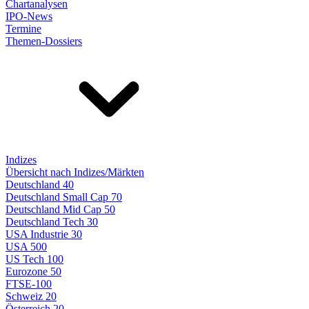
Chartanalysen
IPO-News
Termine
Themen-Dossiers
Indizes
Übersicht nach Indizes/Märkten
Deutschland 40
Deutschland Small Cap 70
Deutschland Mid Cap 50
Deutschland Tech 30
USA Industrie 30
USA 500
US Tech 100
Eurozone 50
FTSE-100
Schweiz 20
Österreich 20