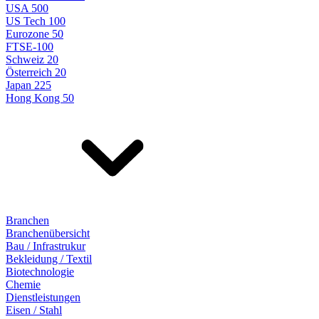
USA 500
US Tech 100
Eurozone 50
FTSE-100
Schweiz 20
Österreich 20
Japan 225
Hong Kong 50
Branchen
Branchenübersicht
Bau / Infrastrukur
Bekleidung / Textil
Biotechnologie
Chemie
Dienstleistungen
Eisen / Stahl