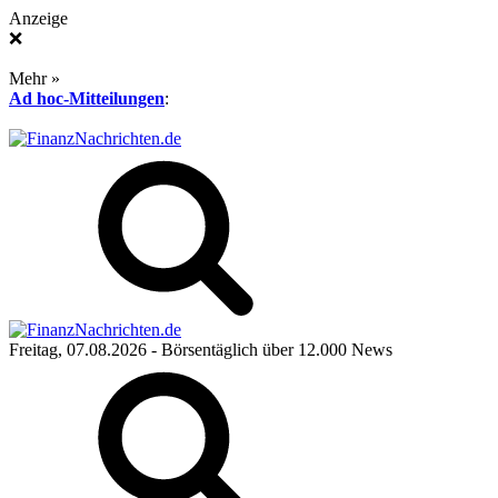
Anzeige
❌
Mehr »
Ad hoc-Mitteilungen
:
Freitag, 07.08.2026
- Börsentäglich über 12.000 News