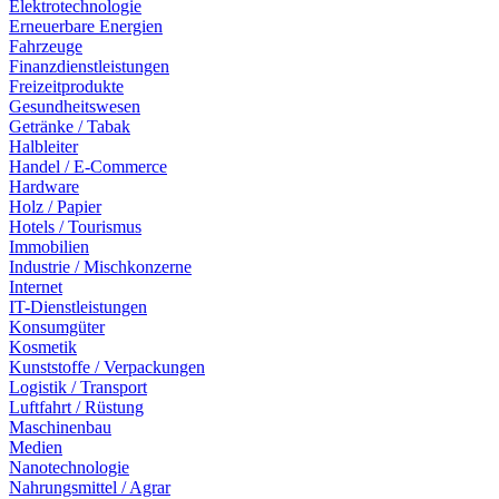
Elektrotechnologie
Erneuerbare Energien
Fahrzeuge
Finanzdienstleistungen
Freizeitprodukte
Gesundheitswesen
Getränke / Tabak
Halbleiter
Handel / E-Commerce
Hardware
Holz / Papier
Hotels / Tourismus
Immobilien
Industrie / Mischkonzerne
Internet
IT-Dienstleistungen
Konsumgüter
Kosmetik
Kunststoffe / Verpackungen
Logistik / Transport
Luftfahrt / Rüstung
Maschinenbau
Medien
Nanotechnologie
Nahrungsmittel / Agrar