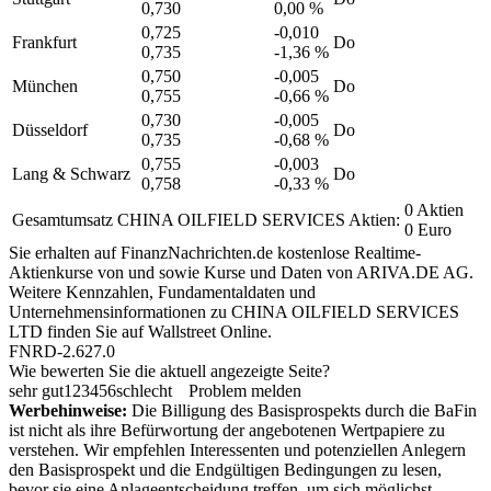
0,730
0,00 %
0,725
-0,010
Frankfurt
Do
0,735
-1,36 %
0,750
-0,005
München
Do
0,755
-0,66 %
0,730
-0,005
Düsseldorf
Do
0,735
-0,68 %
0,755
-0,003
Lang & Schwarz
Do
0,758
-0,33 %
0 Aktien
Gesamtumsatz CHINA OILFIELD SERVICES Aktien:
0 Euro
Sie erhalten auf FinanzNachrichten.de kostenlose Realtime-
Aktienkurse von
und
sowie Kurse und Daten von
ARIVA.DE AG
.
Weitere Kennzahlen, Fundamentaldaten und
Unternehmensinformationen zu CHINA OILFIELD SERVICES
LTD finden Sie auf
Wallstreet Online
.
FNRD-2.627.0
Wie bewerten Sie die aktuell angezeigte Seite?
sehr gut
1
2
3
4
5
6
schlecht
Problem melden
Werbehinweise:
Die Billigung des Basisprospekts durch die BaFin
ist nicht als ihre Befürwortung der angebotenen Wertpapiere zu
verstehen. Wir empfehlen Interessenten und potenziellen Anlegern
den Basisprospekt und die Endgültigen Bedingungen zu lesen,
bevor sie eine Anlageentscheidung treffen, um sich möglichst