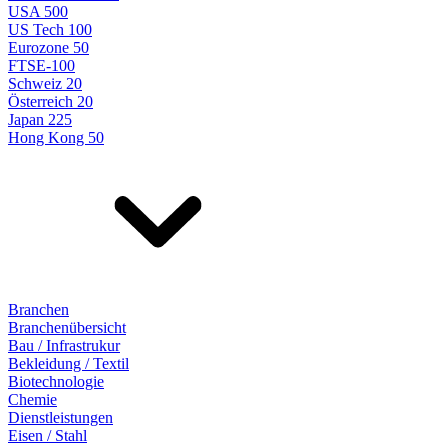
USA 500
US Tech 100
Eurozone 50
FTSE-100
Schweiz 20
Österreich 20
Japan 225
Hong Kong 50
Branchen
Branchenübersicht
Bau / Infrastrukur
Bekleidung / Textil
Biotechnologie
Chemie
Dienstleistungen
Eisen / Stahl