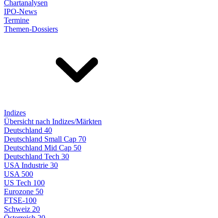
Chartanalysen
IPO-News
Termine
Themen-Dossiers
Indizes
Übersicht nach Indizes/Märkten
Deutschland 40
Deutschland Small Cap 70
Deutschland Mid Cap 50
Deutschland Tech 30
USA Industrie 30
USA 500
US Tech 100
Eurozone 50
FTSE-100
Schweiz 20
Österreich 20