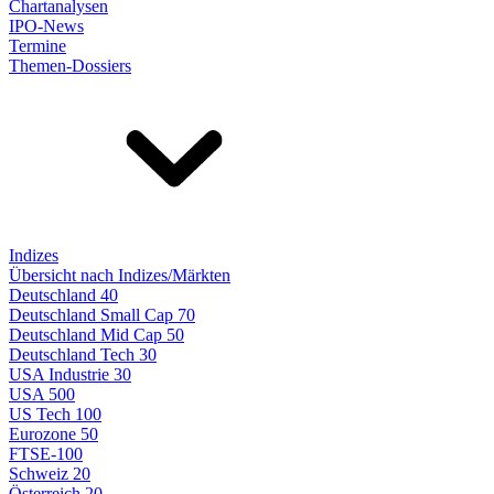
Chartanalysen
IPO-News
Termine
Themen-Dossiers
Indizes
Übersicht nach Indizes/Märkten
Deutschland 40
Deutschland Small Cap 70
Deutschland Mid Cap 50
Deutschland Tech 30
USA Industrie 30
USA 500
US Tech 100
Eurozone 50
FTSE-100
Schweiz 20
Österreich 20