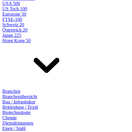
USA 500
US Tech 100
Eurozone 50
FTSE-100
Schweiz 20
Österreich 20
Japan 225
Hong Kong 50
Branchen
Branchenübersicht
Bau / Infrastrukur
Bekleidung / Textil
Biotechnologie
Chemie
Dienstleistungen
Eisen / Stahl