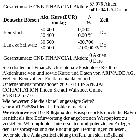
57.076 Aktien
Gesamtumsatz CNB FINANCIAL Aktien:
649.204 US-Dollar
Akt. Kurs (EUR)
+/-
Deutsche Börsen
Zeit
Vortag
%
30,400
0,000
Frankfurt
Do
30,400
0,00 %
30,500
-30,700
Lang & Schwarz
Do
30,500
-100,00 %
0 Aktien
Gesamtumsatz CNB FINANCIAL Aktien:
0 Euro
Sie erhalten auf FinanzNachrichten.de kostenlose Realtime-
Aktienkurse von
und
sowie Kurse und Daten von
ARIVA.DE AG
.
Weitere Kennzahlen, Fundamentaldaten und
Unternehmensinformationen zu CNB FINANCIAL
CORPORATION finden Sie auf
Wallstreet Online
.
FNRD-2.627.0
Wie bewerten Sie die aktuell angezeigte Seite?
sehr gut
1
2
3
4
5
6
schlecht
Problem melden
Werbehinweise:
Die Billigung des Basisprospekts durch die BaFin
ist nicht als ihre Befürwortung der angebotenen Wertpapiere zu
verstehen. Wir empfehlen Interessenten und potenziellen Anlegern
den Basisprospekt und die Endgültigen Bedingungen zu lesen,
bevor sie eine Anlageentscheidung treffen, um sich möglichst