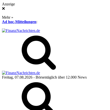
Anzeige
❌
Mehr »
Ad hoc-Mitteilungen
:
Freitag, 07.08.2026
- Börsentäglich über 12.000 News