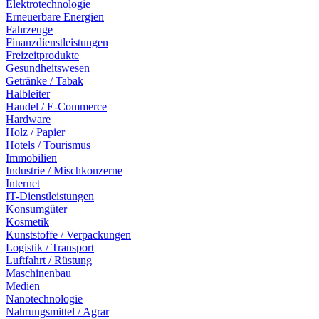
Elektrotechnologie
Erneuerbare Energien
Fahrzeuge
Finanzdienstleistungen
Freizeitprodukte
Gesundheitswesen
Getränke / Tabak
Halbleiter
Handel / E-Commerce
Hardware
Holz / Papier
Hotels / Tourismus
Immobilien
Industrie / Mischkonzerne
Internet
IT-Dienstleistungen
Konsumgüter
Kosmetik
Kunststoffe / Verpackungen
Logistik / Transport
Luftfahrt / Rüstung
Maschinenbau
Medien
Nanotechnologie
Nahrungsmittel / Agrar