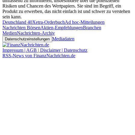
umfassend zu informieren, insbesondere über die potenziellen
Risiken und Chancen des Wertpapiers. Sie sind im Begriff, ein
Produkt zu erwerben, das nicht einfach ist und schwer zu verstehen
sein kann.
Deutschland 40
Xetra-Orderbuch
Ad hoc-Mitteilungen
Nachrichten Börsen
Aktien-Empfehlungen
Branchen
Medien
Nachrichten-Archiv
Mediadaten
Datenschutzeinstellungen
Impressum | AGB | Disclaimer | Datenschutz
RSS-News von FinanzNachrichten.de