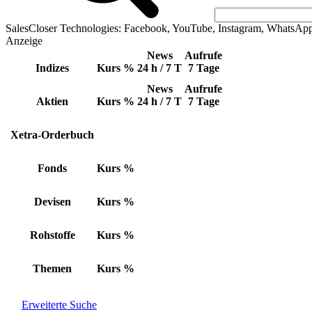
SalesCloser Technologies: Facebook, YouTube, Instagram, WhatsAp
Anzeige
News
Aufrufe
Indizes
Kurs
%
24 h / 7 T
7 Tage
News
Aufrufe
Aktien
Kurs
%
24 h / 7 T
7 Tage
Xetra-Orderbuch
Fonds
Kurs
%
Devisen
Kurs
%
Rohstoffe
Kurs
%
Themen
Kurs
%
Erweiterte Suche