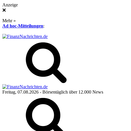
Anzeige
❌
Mehr »
Ad hoc-Mitteilungen
:
Freitag, 07.08.2026
- Börsentäglich über 12.000 News