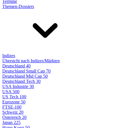
Termine
Themen-Dossiers
Indizes
Übersicht nach Indizes/Märkten
Deutschland 40
Deutschland Small Cap 70
Deutschland Mid Cap 50
Deutschland Tech 30
USA Industrie 30
USA 500
US Tech 100
Eurozone 50
FTSE-100
Schweiz 20
Österreich 20
Japan 225
Hong Kong 50