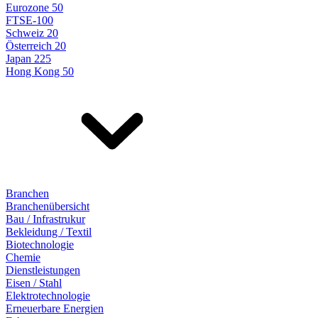
Eurozone 50
FTSE-100
Schweiz 20
Österreich 20
Japan 225
Hong Kong 50
Branchen
Branchenübersicht
Bau / Infrastrukur
Bekleidung / Textil
Biotechnologie
Chemie
Dienstleistungen
Eisen / Stahl
Elektrotechnologie
Erneuerbare Energien