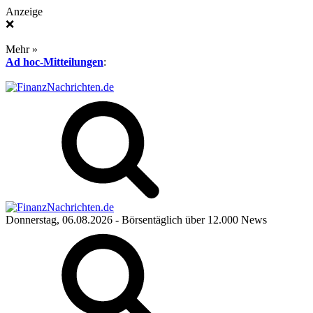
Anzeige
❌
Mehr »
Ad hoc-Mitteilungen
:
Donnerstag, 06.08.2026
- Börsentäglich über 12.000 News