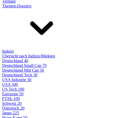
Termine
Themen-Dossiers
Indizes
Übersicht nach Indizes/Märkten
Deutschland 40
Deutschland Small Cap 70
Deutschland Mid Cap 50
Deutschland Tech 30
USA Industrie 30
USA 500
US Tech 100
Eurozone 50
FTSE-100
Schweiz 20
Österreich 20
Japan 225
Hong Kong 50