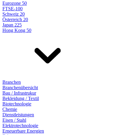
Eurozone 50
FTSE-100
Schweiz 20
Österreich 20
Japan 225
Hong Kong 50
Branchen
Branchenübersicht
Bau / Infrastrukur
Bekleidung / Textil
Biotechnologie
Chemie
Dienstleistungen
Eisen / Stahl
Elektrotechnologie
Erneuerbare Energien