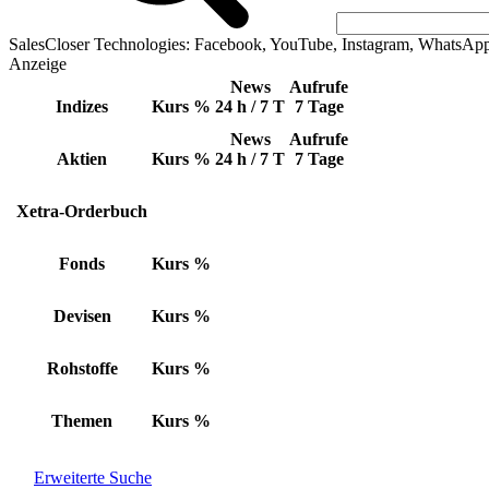
SalesCloser Technologies: Facebook, YouTube, Instagram, WhatsAp
Anzeige
News
Aufrufe
Indizes
Kurs
%
24 h / 7 T
7 Tage
News
Aufrufe
Aktien
Kurs
%
24 h / 7 T
7 Tage
Xetra-Orderbuch
Fonds
Kurs
%
Devisen
Kurs
%
Rohstoffe
Kurs
%
Themen
Kurs
%
Erweiterte Suche