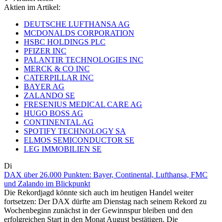
Aktien im Artikel:
DEUTSCHE LUFTHANSA AG
MCDONALDS CORPORATION
HSBC HOLDINGS PLC
PFIZER INC
PALANTIR TECHNOLOGIES INC
MERCK & CO INC
CATERPILLAR INC
BAYER AG
ZALANDO SE
FRESENIUS MEDICAL CARE AG
HUGO BOSS AG
CONTINENTAL AG
SPOTIFY TECHNOLOGY SA
ELMOS SEMICONDUCTOR SE
LEG IMMOBILIEN SE
Di
DAX über 26.000 Punkten: Bayer, Continental, Lufthansa, FMC
und Zalando im Blickpunkt
Die Rekordjagd könnte sich auch im heutigen Handel weiter
fortsetzen: Der DAX dürfte am Dienstag nach seinem Rekord zu
Wochenbeginn zunächst in der Gewinnspur bleiben und den
erfolgreichen Start in den Monat August bestätigen. Die