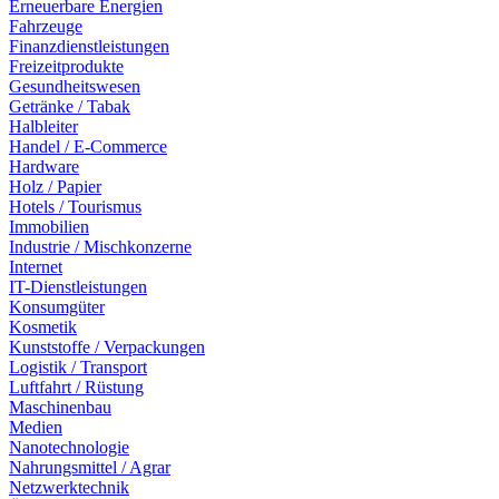
Erneuerbare Energien
Fahrzeuge
Finanzdienstleistungen
Freizeitprodukte
Gesundheitswesen
Getränke / Tabak
Halbleiter
Handel / E-Commerce
Hardware
Holz / Papier
Hotels / Tourismus
Immobilien
Industrie / Mischkonzerne
Internet
IT-Dienstleistungen
Konsumgüter
Kosmetik
Kunststoffe / Verpackungen
Logistik / Transport
Luftfahrt / Rüstung
Maschinenbau
Medien
Nanotechnologie
Nahrungsmittel / Agrar
Netzwerktechnik