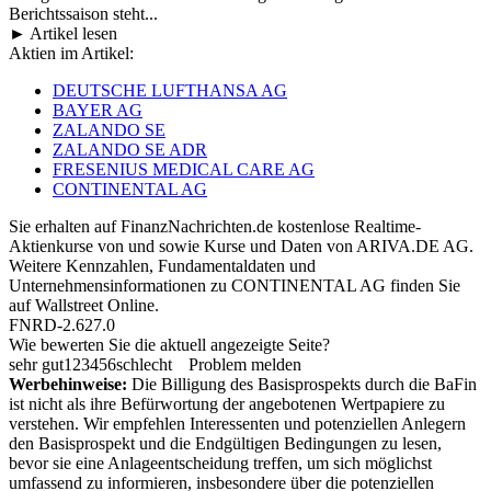
Berichtssaison steht...
► Artikel lesen
Aktien im Artikel:
DEUTSCHE LUFTHANSA AG
BAYER AG
ZALANDO SE
ZALANDO SE ADR
FRESENIUS MEDICAL CARE AG
CONTINENTAL AG
Sie erhalten auf FinanzNachrichten.de kostenlose Realtime-
Aktienkurse von
und
sowie Kurse und Daten von
ARIVA.DE AG
.
Weitere Kennzahlen, Fundamentaldaten und
Unternehmensinformationen zu CONTINENTAL AG finden Sie
auf
Wallstreet Online
.
FNRD-2.627.0
Wie bewerten Sie die aktuell angezeigte Seite?
sehr gut
1
2
3
4
5
6
schlecht
Problem melden
Werbehinweise:
Die Billigung des Basisprospekts durch die BaFin
ist nicht als ihre Befürwortung der angebotenen Wertpapiere zu
verstehen. Wir empfehlen Interessenten und potenziellen Anlegern
den Basisprospekt und die Endgültigen Bedingungen zu lesen,
bevor sie eine Anlageentscheidung treffen, um sich möglichst
umfassend zu informieren, insbesondere über die potenziellen