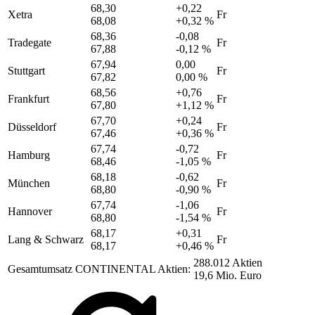
68,30
+0,22
Xetra
Fr
68,08
+0,32 %
68,36
-0,08
Tradegate
Fr
67,88
-0,12 %
67,94
0,00
Stuttgart
Fr
67,82
0,00 %
68,56
+0,76
Frankfurt
Fr
67,80
+1,12 %
67,70
+0,24
Düsseldorf
Fr
67,46
+0,36 %
67,74
-0,72
Hamburg
Fr
68,46
-1,05 %
68,18
-0,62
München
Fr
68,80
-0,90 %
67,74
-1,06
Hannover
Fr
68,80
-1,54 %
68,17
+0,31
Lang & Schwarz
Fr
68,17
+0,46 %
288.012 Aktien
Gesamtumsatz CONTINENTAL Aktien:
19,6 Mio. Euro