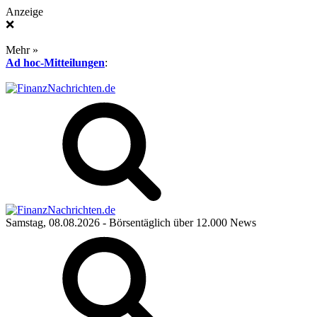
Anzeige
❌
Mehr »
Ad hoc-Mitteilungen
:
Samstag, 08.08.2026
- Börsentäglich über 12.000 News