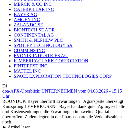
MERCK & CO INC
CATERPILLAR INC
BAYER AG
AMGEN INC
ZALANDO SE
BIONTECH SE ADR
CONTINENTAL AG
SMITH & NEPHEW PLC
SPOTIFY TECHNOLOGY SA
CUMMINS INC
EVONIK INDUSTRIES AG
KIMBERLY-CLARK CORPORATION
PINTEREST INC
MATTEL INC
SPACE EXPLORATION TECHNOLOGIES CORP
Di
dpa-AFX-Überblick: UNTERNEHMEN vom 04.08.2026 - 15.15
Uhr
ROUNDUP: Bayer übertrifft Erwartungen - Agrarsparte überzeugt -
Kurssprung LEVERKUSEN - Bayer hat dank guter Agrargeschäfte
und Kostensenkungen die Erwartungen im zweiten Quartal
übertroffen. Zudem legten in der Pharmasparte die Verkaufszahlen
noch...
► Artikel lesen