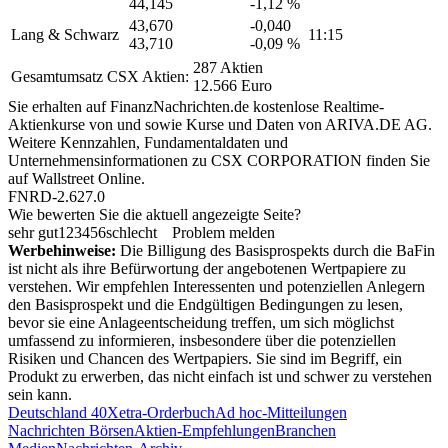
44,145
-1,12 %
43,670
-0,040
Lang & Schwarz
11:15
43,710
-0,09 %
287 Aktien
Gesamtumsatz CSX Aktien:
12.566 Euro
Sie erhalten auf FinanzNachrichten.de kostenlose Realtime-
Aktienkurse von
und
sowie Kurse und Daten von
ARIVA.DE AG
.
Weitere Kennzahlen, Fundamentaldaten und
Unternehmensinformationen zu CSX CORPORATION finden Sie
auf
Wallstreet Online
.
FNRD-2.627.0
Wie bewerten Sie die aktuell angezeigte Seite?
sehr gut
1
2
3
4
5
6
schlecht
Problem melden
Werbehinweise:
Die Billigung des Basisprospekts durch die BaFin
ist nicht als ihre Befürwortung der angebotenen Wertpapiere zu
verstehen. Wir empfehlen Interessenten und potenziellen Anlegern
den Basisprospekt und die Endgültigen Bedingungen zu lesen,
bevor sie eine Anlageentscheidung treffen, um sich möglichst
umfassend zu informieren, insbesondere über die potenziellen
Risiken und Chancen des Wertpapiers. Sie sind im Begriff, ein
Produkt zu erwerben, das nicht einfach ist und schwer zu verstehen
sein kann.
Deutschland 40
Xetra-Orderbuch
Ad hoc-Mitteilungen
Nachrichten Börsen
Aktien-Empfehlungen
Branchen