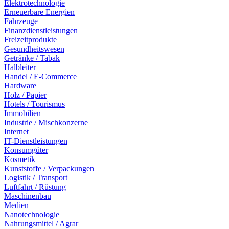
Elektrotechnologie
Erneuerbare Energien
Fahrzeuge
Finanzdienstleistungen
Freizeitprodukte
Gesundheitswesen
Getränke / Tabak
Halbleiter
Handel / E-Commerce
Hardware
Holz / Papier
Hotels / Tourismus
Immobilien
Industrie / Mischkonzerne
Internet
IT-Dienstleistungen
Konsumgüter
Kosmetik
Kunststoffe / Verpackungen
Logistik / Transport
Luftfahrt / Rüstung
Maschinenbau
Medien
Nanotechnologie
Nahrungsmittel / Agrar