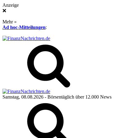
Anzeige
❌
Mehr »
Ad hoc-Mitteilungen
:
Samstag, 08.08.2026
- Börsentäglich über 12.000 News