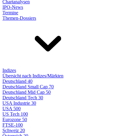
Chartanalysen
IPO-News
Termine
Themen-Dossiers
Indizes
Übersicht nach Indizes/Märkten
Deutschland 40
Deutschland Small Cap 70
Deutschland Mid Cap 50
Deutschland Tech 30
USA Industrie 30
USA 500
US Tech 100
Eurozone 50
FTSE-100
Schweiz 20
Österreich 20