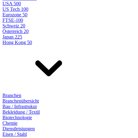
USA 500
US Tech 100
Eurozone 50
FTSE-100
Schweiz 20
Österreich 20
Japan 225
Hong Kong 50
Branchen
Branchenübersicht
Bau / Infrastrukur
Bekleidung / Textil
Biotechnologie
Chemie
Dienstleistungen
Eisen / Stahl