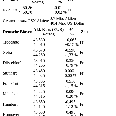
Vortag
%
50,26
-0,01
NASDAQ
Fr
50,70
-0,02 %
2,7 Mio. Aktien
Gesamtumsatz CSX Aktien:
40,4 Mio. US-Dollar
Akt. Kurs (EUR)
+/-
Deutsche Börsen
Zeit
Vortag
%
43,530
+0,065
Tradegate
Fr
44,010
+0,15 %
43,670
-0,590
Xetra
Fr
44,260
-1,33 %
43,915
-0,350
Düsseldorf
Fr
44,265
-0,79 %
43,460
0,000
Stuttgart
Fr
44,025
0,00 %
43,805
-0,510
Frankfurt
Fr
44,315
-1,15 %
44,225
-0,090
München
Fr
44,315
-0,20 %
43,650
-0,495
Hamburg
Fr
44,145
-1,12 %
43,650
-0,495
Hannover
Fr