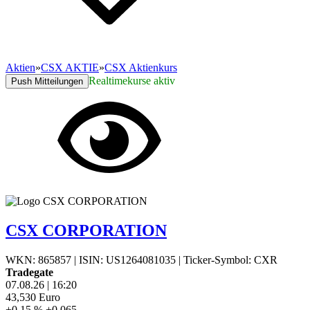
Aktien
»
CSX AKTIE
»
CSX Aktienkurs
Realtimekurse aktiv
Push Mitteilungen
CSX CORPORATION
WKN: 865857
|
ISIN: US1264081035
|
Ticker-Symbol: CXR
Tradegate
07.08.26
|
16:20
43,530
Euro
+0,15 %
+0,065