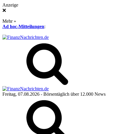
Anzeige
❌
Mehr »
Ad hoc-Mitteilungen
:
Freitag, 07.08.2026
- Börsentäglich über 12.000 News