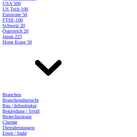
USA 500
US Tech 100
Eurozone 50
FTSE-100
Schweiz 20
Österreich 20
Japan 225
Hong Kong 50
Branchen
Branchenübersicht
Bau / Infrastrukur
Bekleidung / Textil
Biotechnologie
Chemie
Dienstleistungen
Eisen / Stahl