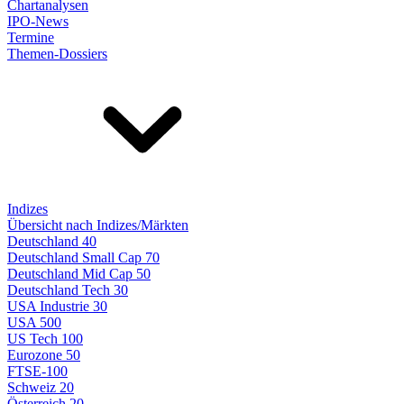
Chartanalysen
IPO-News
Termine
Themen-Dossiers
Indizes
Übersicht nach Indizes/Märkten
Deutschland 40
Deutschland Small Cap 70
Deutschland Mid Cap 50
Deutschland Tech 30
USA Industrie 30
USA 500
US Tech 100
Eurozone 50
FTSE-100
Schweiz 20
Österreich 20