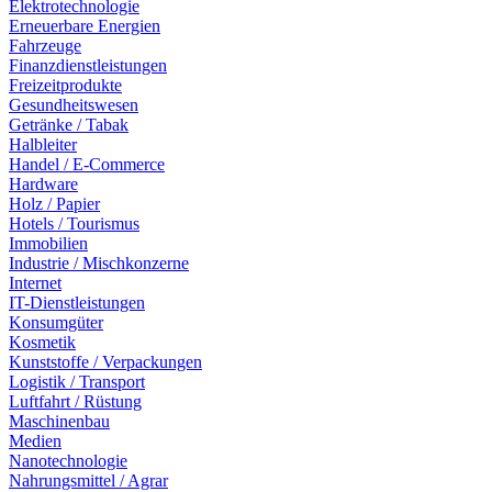
Elektrotechnologie
Erneuerbare Energien
Fahrzeuge
Finanzdienstleistungen
Freizeitprodukte
Gesundheitswesen
Getränke / Tabak
Halbleiter
Handel / E-Commerce
Hardware
Holz / Papier
Hotels / Tourismus
Immobilien
Industrie / Mischkonzerne
Internet
IT-Dienstleistungen
Konsumgüter
Kosmetik
Kunststoffe / Verpackungen
Logistik / Transport
Luftfahrt / Rüstung
Maschinenbau
Medien
Nanotechnologie
Nahrungsmittel / Agrar