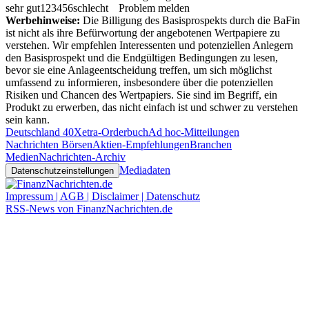
sehr gut
1
2
3
4
5
6
schlecht
Problem melden
Werbehinweise:
Die Billigung des Basisprospekts durch die BaFin
ist nicht als ihre Befürwortung der angebotenen Wertpapiere zu
verstehen. Wir empfehlen Interessenten und potenziellen Anlegern
den Basisprospekt und die Endgültigen Bedingungen zu lesen,
bevor sie eine Anlageentscheidung treffen, um sich möglichst
umfassend zu informieren, insbesondere über die potenziellen
Risiken und Chancen des Wertpapiers. Sie sind im Begriff, ein
Produkt zu erwerben, das nicht einfach ist und schwer zu verstehen
sein kann.
Deutschland 40
Xetra-Orderbuch
Ad hoc-Mitteilungen
Nachrichten Börsen
Aktien-Empfehlungen
Branchen
Medien
Nachrichten-Archiv
Mediadaten
Datenschutzeinstellungen
Impressum | AGB | Disclaimer | Datenschutz
RSS-News von FinanzNachrichten.de