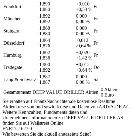
1,890
+0,010
Frankfurt
Fr
1,880
+0,53 %
1,892
0,000
München
Fr
1,892
0,00 %
1,868
0,000
Stuttgart
Fr
1,880
0,00 %
1,864
-0,012
Düsseldorf
Fr
1,876
-0,64 %
1,862
+0,026
Hamburg
Fr
1,836
+1,42 %
1,900
+0,012
Tradegate
Do
1,892
+0,64 %
1,887
0,000
Lang & Schwarz
Sa
1,887
0,00 %
0 Aktien
Gesamtumsatz DEEP VALUE DRILLER Aktien:
0 Euro
Sie erhalten auf FinanzNachrichten.de kostenlose Realtime-
Aktienkurse von
und
sowie Kurse und Daten von
ARIVA.DE AG
.
Weitere Kennzahlen, Fundamentaldaten und
Unternehmensinformationen zu DEEP VALUE DRILLER AS
finden Sie auf
Wallstreet Online
.
FNRD-2.627.0
Wie bewerten Sie die aktuell angezeigte Seite?