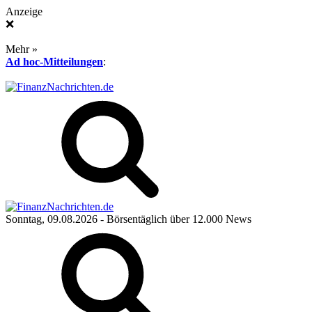
Anzeige
❌
Mehr »
Ad hoc-Mitteilungen
:
Sonntag, 09.08.2026
- Börsentäglich über 12.000 News