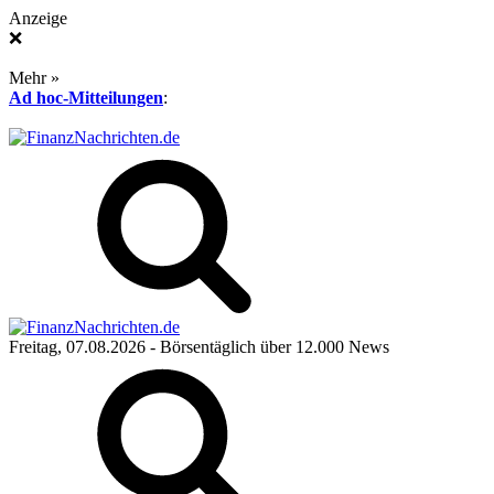
Anzeige
❌
Mehr »
Ad hoc-Mitteilungen
:
Freitag, 07.08.2026
- Börsentäglich über 12.000 News