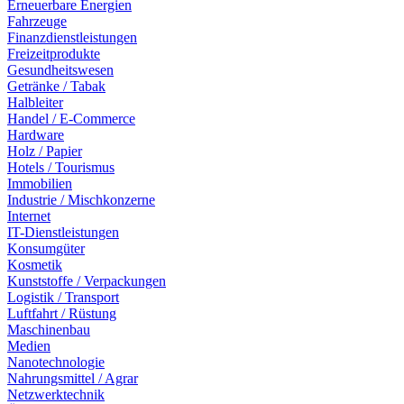
Erneuerbare Energien
Fahrzeuge
Finanzdienstleistungen
Freizeitprodukte
Gesundheitswesen
Getränke / Tabak
Halbleiter
Handel / E-Commerce
Hardware
Holz / Papier
Hotels / Tourismus
Immobilien
Industrie / Mischkonzerne
Internet
IT-Dienstleistungen
Konsumgüter
Kosmetik
Kunststoffe / Verpackungen
Logistik / Transport
Luftfahrt / Rüstung
Maschinenbau
Medien
Nanotechnologie
Nahrungsmittel / Agrar
Netzwerktechnik