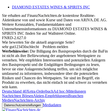
DIAMOND ESTATES WINES & SPIRITS INC
Sie erhalten auf FinanzNachrichten.de kostenlose Realtime-
Aktienkurse von
und
sowie Kurse und Daten von
ARIVA.DE AG
.
Weitere Kennzahlen, Fundamentaldaten und
Unternehmensinformationen zu DIAMOND ESTATES WINES &
SPIRITS INC finden Sie auf
Wallstreet Online
.
FNRD-2.627.0
Wie bewerten Sie die aktuell angezeigte Seite?
sehr gut
1
2
3
4
5
6
schlecht
Problem melden
Werbehinweise:
Die Billigung des Basisprospekts durch die BaFin
ist nicht als ihre Befürwortung der angebotenen Wertpapiere zu
verstehen. Wir empfehlen Interessenten und potenziellen Anlegern
den Basisprospekt und die Endgültigen Bedingungen zu lesen,
bevor sie eine Anlageentscheidung treffen, um sich möglichst
umfassend zu informieren, insbesondere über die potenziellen
Risiken und Chancen des Wertpapiers. Sie sind im Begriff, ein
Produkt zu erwerben, das nicht einfach ist und schwer zu verstehen
sein kann.
Deutschland 40
Xetra-Orderbuch
Ad hoc-Mitteilungen
Nachrichten Börsen
Aktien-Empfehlungen
Branchen
Medien
Nachrichten-Archiv
Mediadaten
Datenschutzeinstellungen