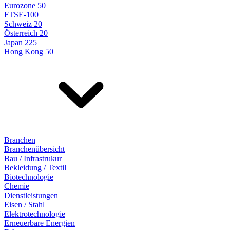
Eurozone 50
FTSE-100
Schweiz 20
Österreich 20
Japan 225
Hong Kong 50
Branchen
Branchenübersicht
Bau / Infrastrukur
Bekleidung / Textil
Biotechnologie
Chemie
Dienstleistungen
Eisen / Stahl
Elektrotechnologie
Erneuerbare Energien