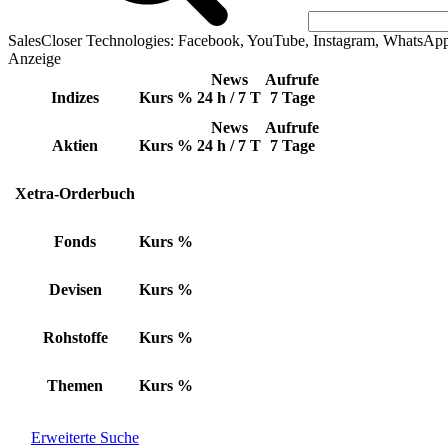
SalesCloser Technologies: Facebook, YouTube, Instagram, WhatsAp
Anzeige
News
Aufrufe
Indizes
Kurs
%
24 h / 7 T
7 Tage
News
Aufrufe
Aktien
Kurs
%
24 h / 7 T
7 Tage
Xetra-Orderbuch
Fonds
Kurs
%
Devisen
Kurs
%
Rohstoffe
Kurs
%
Themen
Kurs
%
Erweiterte Suche