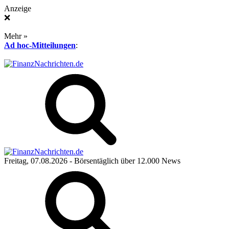
Anzeige
❌
Mehr »
Ad hoc-Mitteilungen
:
Freitag, 07.08.2026
- Börsentäglich über 12.000 News