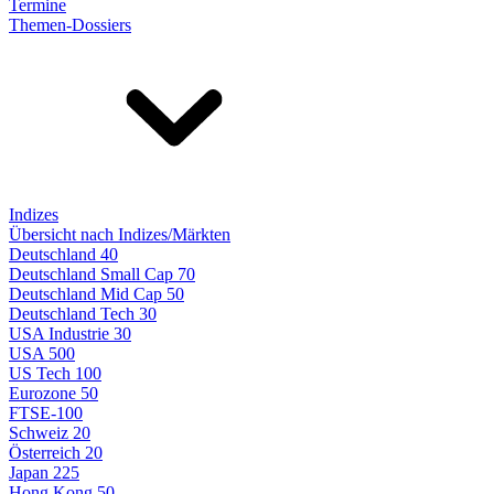
Termine
Themen-Dossiers
Indizes
Übersicht nach Indizes/Märkten
Deutschland 40
Deutschland Small Cap 70
Deutschland Mid Cap 50
Deutschland Tech 30
USA Industrie 30
USA 500
US Tech 100
Eurozone 50
FTSE-100
Schweiz 20
Österreich 20
Japan 225
Hong Kong 50