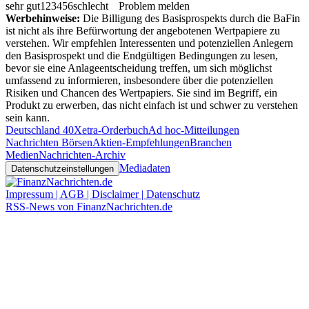
sehr gut
1
2
3
4
5
6
schlecht
Problem melden
Werbehinweise:
Die Billigung des Basisprospekts durch die BaFin
ist nicht als ihre Befürwortung der angebotenen Wertpapiere zu
verstehen. Wir empfehlen Interessenten und potenziellen Anlegern
den Basisprospekt und die Endgültigen Bedingungen zu lesen,
bevor sie eine Anlageentscheidung treffen, um sich möglichst
umfassend zu informieren, insbesondere über die potenziellen
Risiken und Chancen des Wertpapiers. Sie sind im Begriff, ein
Produkt zu erwerben, das nicht einfach ist und schwer zu verstehen
sein kann.
Deutschland 40
Xetra-Orderbuch
Ad hoc-Mitteilungen
Nachrichten Börsen
Aktien-Empfehlungen
Branchen
Medien
Nachrichten-Archiv
Mediadaten
Datenschutzeinstellungen
Impressum | AGB | Disclaimer | Datenschutz
RSS-News von FinanzNachrichten.de