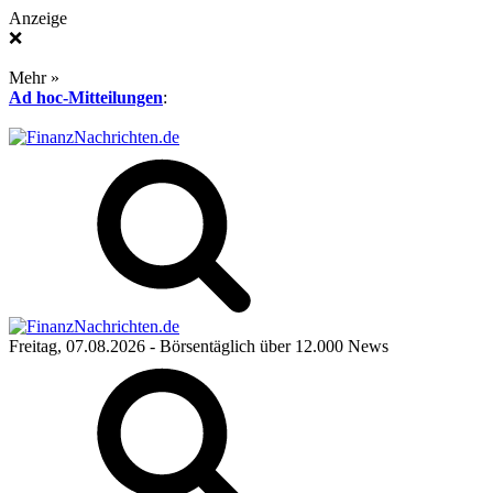
Anzeige
❌
Mehr »
Ad hoc-Mitteilungen
:
Freitag, 07.08.2026
- Börsentäglich über 12.000 News