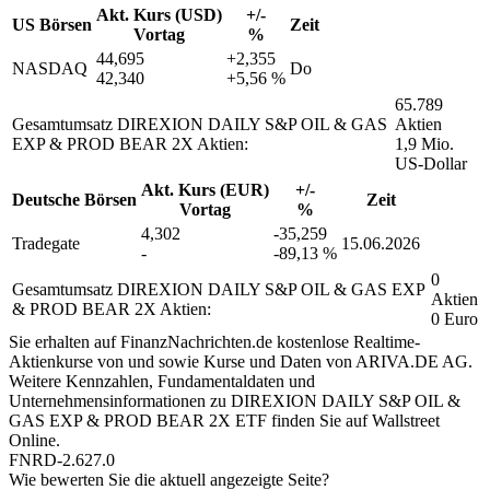
Akt. Kurs (USD)
+/-
US Börsen
Zeit
Vortag
%
44,695
+2,355
NASDAQ
Do
42,340
+5,56 %
65.789
Gesamtumsatz DIREXION DAILY S&P OIL & GAS
Aktien
EXP & PROD BEAR 2X Aktien:
1,9 Mio.
US-Dollar
Akt. Kurs (EUR)
+/-
Deutsche Börsen
Zeit
Vortag
%
4,302
-35,259
Tradegate
15.06.2026
-
-89,13 %
0
Gesamtumsatz DIREXION DAILY S&P OIL & GAS EXP
Aktien
& PROD BEAR 2X Aktien:
0 Euro
Sie erhalten auf FinanzNachrichten.de kostenlose Realtime-
Aktienkurse von
und
sowie Kurse und Daten von
ARIVA.DE AG
.
Weitere Kennzahlen, Fundamentaldaten und
Unternehmensinformationen zu DIREXION DAILY S&P OIL &
GAS EXP & PROD BEAR 2X ETF finden Sie auf
Wallstreet
Online
.
FNRD-2.627.0
Wie bewerten Sie die aktuell angezeigte Seite?