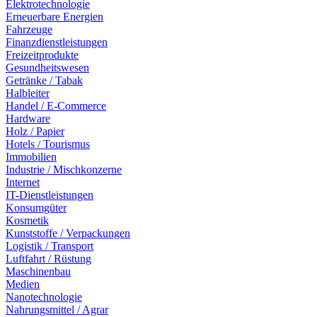
Elektrotechnologie
Erneuerbare Energien
Fahrzeuge
Finanzdienstleistungen
Freizeitprodukte
Gesundheitswesen
Getränke / Tabak
Halbleiter
Handel / E-Commerce
Hardware
Holz / Papier
Hotels / Tourismus
Immobilien
Industrie / Mischkonzerne
Internet
IT-Dienstleistungen
Konsumgüter
Kosmetik
Kunststoffe / Verpackungen
Logistik / Transport
Luftfahrt / Rüstung
Maschinenbau
Medien
Nanotechnologie
Nahrungsmittel / Agrar