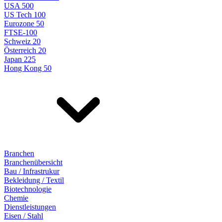
USA 500
US Tech 100
Eurozone 50
FTSE-100
Schweiz 20
Österreich 20
Japan 225
Hong Kong 50
Branchen
Branchenübersicht
Bau / Infrastrukur
Bekleidung / Textil
Biotechnologie
Chemie
Dienstleistungen
Eisen / Stahl