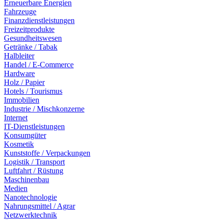
Erneuerbare Energien
Fahrzeuge
Finanzdienstleistungen
Freizeitprodukte
Gesundheitswesen
Getränke / Tabak
Halbleiter
Handel / E-Commerce
Hardware
Holz / Papier
Hotels / Tourismus
Immobilien
Industrie / Mischkonzerne
Internet
IT-Dienstleistungen
Konsumgüter
Kosmetik
Kunststoffe / Verpackungen
Logistik / Transport
Luftfahrt / Rüstung
Maschinenbau
Medien
Nanotechnologie
Nahrungsmittel / Agrar
Netzwerktechnik