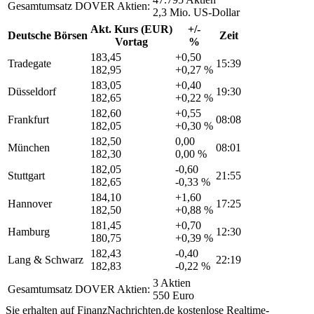
Gesamtumsatz DOVER Aktien:
2,3 Mio. US-Dollar
Akt. Kurs (EUR)
+/-
Deutsche Börsen
Zeit
Vortag
%
183,45
+0,50
Tradegate
15:39
182,95
+0,27 %
183,05
+0,40
Düsseldorf
19:30
182,65
+0,22 %
182,60
+0,55
Frankfurt
08:08
182,05
+0,30 %
182,50
0,00
München
08:01
182,30
0,00 %
182,05
-0,60
Stuttgart
21:55
182,65
-0,33 %
184,10
+1,60
Hannover
17:25
182,50
+0,88 %
181,45
+0,70
Hamburg
12:30
180,75
+0,39 %
182,43
-0,40
Lang & Schwarz
22:19
182,83
-0,22 %
3 Aktien
Gesamtumsatz DOVER Aktien:
550 Euro
Sie erhalten auf FinanzNachrichten.de kostenlose Realtime-