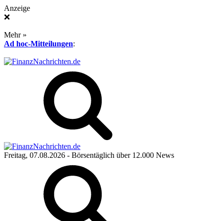
Anzeige
❌
Mehr »
Ad hoc-Mitteilungen
:
Freitag, 07.08.2026
- Börsentäglich über 12.000 News