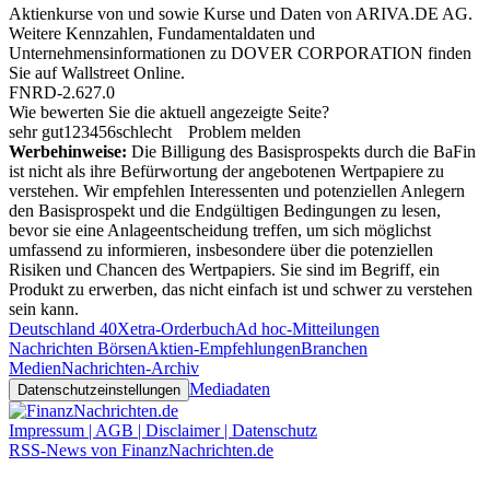
Aktienkurse von
und
sowie Kurse und Daten von
ARIVA.DE AG
.
Weitere Kennzahlen, Fundamentaldaten und
Unternehmensinformationen zu DOVER CORPORATION finden
Sie auf
Wallstreet Online
.
FNRD-2.627.0
Wie bewerten Sie die aktuell angezeigte Seite?
sehr gut
1
2
3
4
5
6
schlecht
Problem melden
Werbehinweise:
Die Billigung des Basisprospekts durch die BaFin
ist nicht als ihre Befürwortung der angebotenen Wertpapiere zu
verstehen. Wir empfehlen Interessenten und potenziellen Anlegern
den Basisprospekt und die Endgültigen Bedingungen zu lesen,
bevor sie eine Anlageentscheidung treffen, um sich möglichst
umfassend zu informieren, insbesondere über die potenziellen
Risiken und Chancen des Wertpapiers. Sie sind im Begriff, ein
Produkt zu erwerben, das nicht einfach ist und schwer zu verstehen
sein kann.
Deutschland 40
Xetra-Orderbuch
Ad hoc-Mitteilungen
Nachrichten Börsen
Aktien-Empfehlungen
Branchen
Medien
Nachrichten-Archiv
Mediadaten
Datenschutzeinstellungen
Impressum | AGB | Disclaimer | Datenschutz
RSS-News von FinanzNachrichten.de