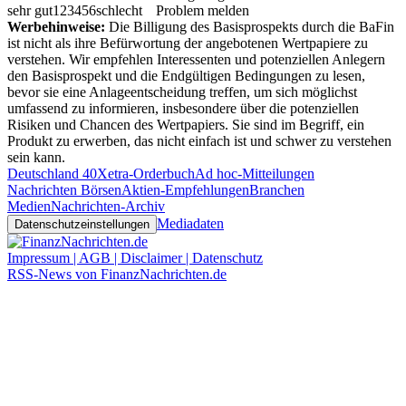
sehr gut
1
2
3
4
5
6
schlecht
Problem melden
Werbehinweise:
Die Billigung des Basisprospekts durch die BaFin
ist nicht als ihre Befürwortung der angebotenen Wertpapiere zu
verstehen. Wir empfehlen Interessenten und potenziellen Anlegern
den Basisprospekt und die Endgültigen Bedingungen zu lesen,
bevor sie eine Anlageentscheidung treffen, um sich möglichst
umfassend zu informieren, insbesondere über die potenziellen
Risiken und Chancen des Wertpapiers. Sie sind im Begriff, ein
Produkt zu erwerben, das nicht einfach ist und schwer zu verstehen
sein kann.
Deutschland 40
Xetra-Orderbuch
Ad hoc-Mitteilungen
Nachrichten Börsen
Aktien-Empfehlungen
Branchen
Medien
Nachrichten-Archiv
Mediadaten
Datenschutzeinstellungen
Impressum | AGB | Disclaimer | Datenschutz
RSS-News von FinanzNachrichten.de