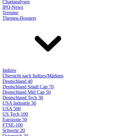
Chartanalysen
IPO-News
Termine
Themen-Dossiers
Indizes
Übersicht nach Indizes/Märkten
Deutschland 40
Deutschland Small Cap 70
Deutschland Mid Cap 50
Deutschland Tech 30
USA Industrie 30
USA 500
US Tech 100
Eurozone 50
FTSE-100
Schweiz 20
Österreich 20