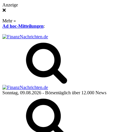
Anzeige
❌
Mehr »
Ad hoc-Mitteilungen
:
Sonntag, 09.08.2026
- Börsentäglich über 12.000 News