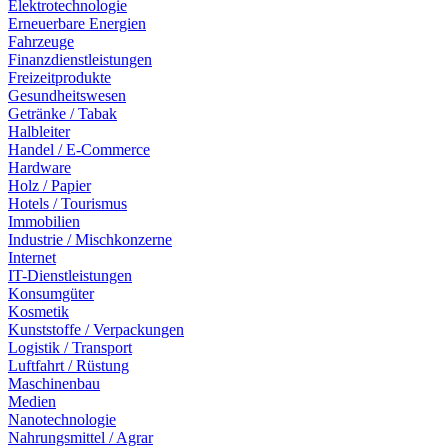
Elektrotechnologie
Erneuerbare Energien
Fahrzeuge
Finanzdienstleistungen
Freizeitprodukte
Gesundheitswesen
Getränke / Tabak
Halbleiter
Handel / E-Commerce
Hardware
Holz / Papier
Hotels / Tourismus
Immobilien
Industrie / Mischkonzerne
Internet
IT-Dienstleistungen
Konsumgüter
Kosmetik
Kunststoffe / Verpackungen
Logistik / Transport
Luftfahrt / Rüstung
Maschinenbau
Medien
Nanotechnologie
Nahrungsmittel / Agrar