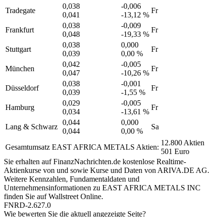
0,038
-0,006
Tradegate
Fr
0,041
-13,12 %
0,038
-0,009
Frankfurt
Fr
0,048
-19,33 %
0,038
0,000
Stuttgart
Fr
0,039
0,00 %
0,042
-0,005
München
Fr
0,047
-10,26 %
0,038
-0,001
Düsseldorf
Fr
0,039
-1,55 %
0,029
-0,005
Hamburg
Fr
0,034
-13,61 %
0,044
0,000
Lang & Schwarz
Sa
0,044
0,00 %
12.800 Aktien
Gesamtumsatz EAST AFRICA METALS Aktien:
501 Euro
Sie erhalten auf FinanzNachrichten.de kostenlose Realtime-
Aktienkurse von
und
sowie Kurse und Daten von
ARIVA.DE AG
.
Weitere Kennzahlen, Fundamentaldaten und
Unternehmensinformationen zu EAST AFRICA METALS INC
finden Sie auf
Wallstreet Online
.
FNRD-2.627.0
Wie bewerten Sie die aktuell angezeigte Seite?