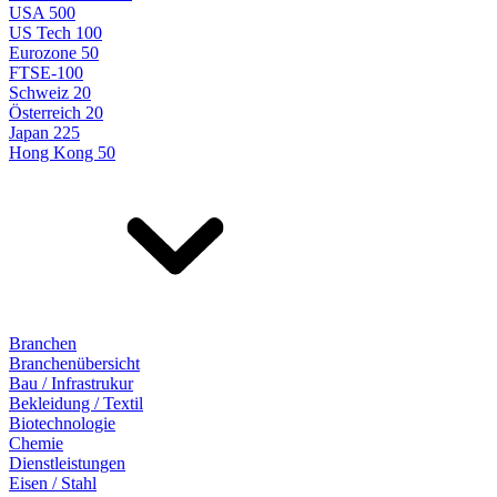
USA 500
US Tech 100
Eurozone 50
FTSE-100
Schweiz 20
Österreich 20
Japan 225
Hong Kong 50
Branchen
Branchenübersicht
Bau / Infrastrukur
Bekleidung / Textil
Biotechnologie
Chemie
Dienstleistungen
Eisen / Stahl