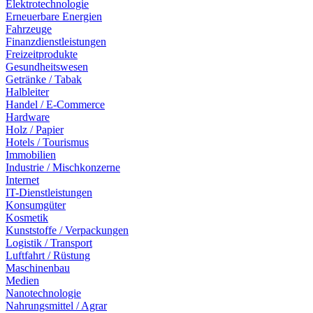
Elektrotechnologie
Erneuerbare Energien
Fahrzeuge
Finanzdienstleistungen
Freizeitprodukte
Gesundheitswesen
Getränke / Tabak
Halbleiter
Handel / E-Commerce
Hardware
Holz / Papier
Hotels / Tourismus
Immobilien
Industrie / Mischkonzerne
Internet
IT-Dienstleistungen
Konsumgüter
Kosmetik
Kunststoffe / Verpackungen
Logistik / Transport
Luftfahrt / Rüstung
Maschinenbau
Medien
Nanotechnologie
Nahrungsmittel / Agrar