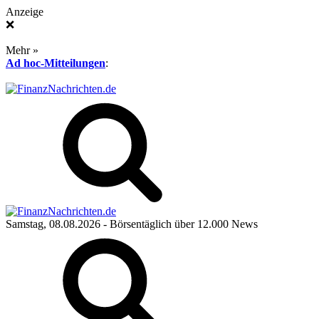
Anzeige
❌
Mehr »
Ad hoc-Mitteilungen
:
Samstag, 08.08.2026
- Börsentäglich über 12.000 News