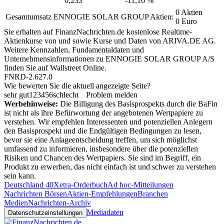
0,233
-11,16 %
0 Aktien
Gesamtumsatz ENNOGIE SOLAR GROUP Aktien:
0 Euro
Sie erhalten auf FinanzNachrichten.de kostenlose Realtime-
Aktienkurse von
und
sowie Kurse und Daten von
ARIVA.DE AG
.
Weitere Kennzahlen, Fundamentaldaten und
Unternehmensinformationen zu ENNOGIE SOLAR GROUP A/S
finden Sie auf
Wallstreet Online
.
FNRD-2.627.0
Wie bewerten Sie die aktuell angezeigte Seite?
sehr gut
1
2
3
4
5
6
schlecht
Problem melden
Werbehinweise:
Die Billigung des Basisprospekts durch die BaFin
ist nicht als ihre Befürwortung der angebotenen Wertpapiere zu
verstehen. Wir empfehlen Interessenten und potenziellen Anlegern
den Basisprospekt und die Endgültigen Bedingungen zu lesen,
bevor sie eine Anlageentscheidung treffen, um sich möglichst
umfassend zu informieren, insbesondere über die potenziellen
Risiken und Chancen des Wertpapiers. Sie sind im Begriff, ein
Produkt zu erwerben, das nicht einfach ist und schwer zu verstehen
sein kann.
Deutschland 40
Xetra-Orderbuch
Ad hoc-Mitteilungen
Nachrichten Börsen
Aktien-Empfehlungen
Branchen
Medien
Nachrichten-Archiv
Mediadaten
Datenschutzeinstellungen