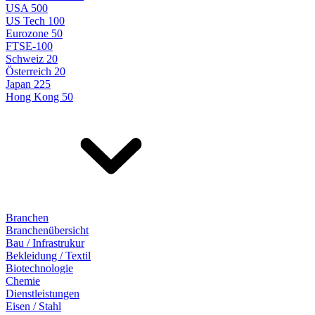
USA 500
US Tech 100
Eurozone 50
FTSE-100
Schweiz 20
Österreich 20
Japan 225
Hong Kong 50
Branchen
Branchenübersicht
Bau / Infrastrukur
Bekleidung / Textil
Biotechnologie
Chemie
Dienstleistungen
Eisen / Stahl