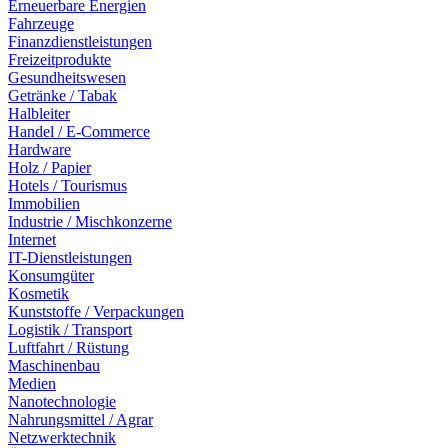
Erneuerbare Energien
Fahrzeuge
Finanzdienstleistungen
Freizeitprodukte
Gesundheitswesen
Getränke / Tabak
Halbleiter
Handel / E-Commerce
Hardware
Holz / Papier
Hotels / Tourismus
Immobilien
Industrie / Mischkonzerne
Internet
IT-Dienstleistungen
Konsumgüter
Kosmetik
Kunststoffe / Verpackungen
Logistik / Transport
Luftfahrt / Rüstung
Maschinenbau
Medien
Nanotechnologie
Nahrungsmittel / Agrar
Netzwerktechnik