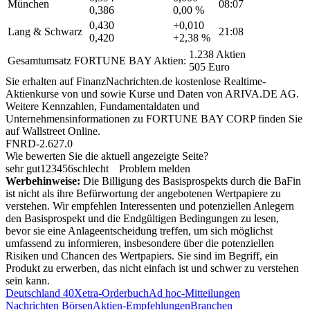
München
08:07
0,386
0,00 %
0,430
+0,010
Lang & Schwarz
21:08
0,420
+2,38 %
1.238 Aktien
Gesamtumsatz FORTUNE BAY Aktien:
505 Euro
Sie erhalten auf FinanzNachrichten.de kostenlose Realtime-
Aktienkurse von
und
sowie Kurse und Daten von
ARIVA.DE AG
.
Weitere Kennzahlen, Fundamentaldaten und
Unternehmensinformationen zu FORTUNE BAY CORP finden Sie
auf
Wallstreet Online
.
FNRD-2.627.0
Wie bewerten Sie die aktuell angezeigte Seite?
sehr gut
1
2
3
4
5
6
schlecht
Problem melden
Werbehinweise:
Die Billigung des Basisprospekts durch die BaFin
ist nicht als ihre Befürwortung der angebotenen Wertpapiere zu
verstehen. Wir empfehlen Interessenten und potenziellen Anlegern
den Basisprospekt und die Endgültigen Bedingungen zu lesen,
bevor sie eine Anlageentscheidung treffen, um sich möglichst
umfassend zu informieren, insbesondere über die potenziellen
Risiken und Chancen des Wertpapiers. Sie sind im Begriff, ein
Produkt zu erwerben, das nicht einfach ist und schwer zu verstehen
sein kann.
Deutschland 40
Xetra-Orderbuch
Ad hoc-Mitteilungen
Nachrichten Börsen
Aktien-Empfehlungen
Branchen