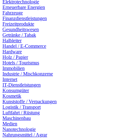
Elektrotechnologie
Erneuerbare Energien
Fahrzeuge
Finanzdienstleistungen
Freizeitprodukte
Gesundheitswesen
Getränke / Tabak
Halbleiter
Handel / E-Commerce
Hardware
Holz / Papier
Hotels / Tourismus
Immobilien
Industrie / Mischkonzerne
Internet
IT-Dienstleistungen
Konsumgüter
Kosmetik
Kunststoffe / Verpackungen
Logistik / Transport
Luftfahrt / Rüstung
Maschinenbau
Medien
Nanotechnologie
Nahrungsmittel / Agrar