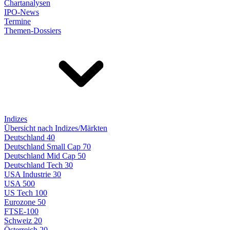
Chartanalysen
IPO-News
Termine
Themen-Dossiers
Indizes
Übersicht nach Indizes/Märkten
Deutschland 40
Deutschland Small Cap 70
Deutschland Mid Cap 50
Deutschland Tech 30
USA Industrie 30
USA 500
US Tech 100
Eurozone 50
FTSE-100
Schweiz 20
Österreich 20