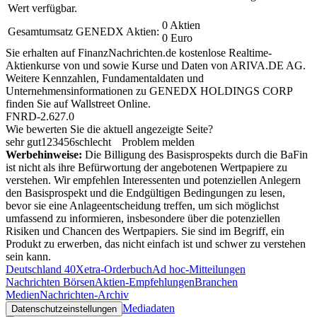
Wert verfügbar.
0 Aktien
Gesamtumsatz GENEDX Aktien:
0 Euro
Sie erhalten auf FinanzNachrichten.de kostenlose Realtime-
Aktienkurse von
und
sowie Kurse und Daten von
ARIVA.DE AG
.
Weitere Kennzahlen, Fundamentaldaten und
Unternehmensinformationen zu GENEDX HOLDINGS CORP
finden Sie auf
Wallstreet Online
.
FNRD-2.627.0
Wie bewerten Sie die aktuell angezeigte Seite?
sehr gut
1
2
3
4
5
6
schlecht
Problem melden
Werbehinweise:
Die Billigung des Basisprospekts durch die BaFin
ist nicht als ihre Befürwortung der angebotenen Wertpapiere zu
verstehen. Wir empfehlen Interessenten und potenziellen Anlegern
den Basisprospekt und die Endgültigen Bedingungen zu lesen,
bevor sie eine Anlageentscheidung treffen, um sich möglichst
umfassend zu informieren, insbesondere über die potenziellen
Risiken und Chancen des Wertpapiers. Sie sind im Begriff, ein
Produkt zu erwerben, das nicht einfach ist und schwer zu verstehen
sein kann.
Deutschland 40
Xetra-Orderbuch
Ad hoc-Mitteilungen
Nachrichten Börsen
Aktien-Empfehlungen
Branchen
Medien
Nachrichten-Archiv
Mediadaten
Datenschutzeinstellungen