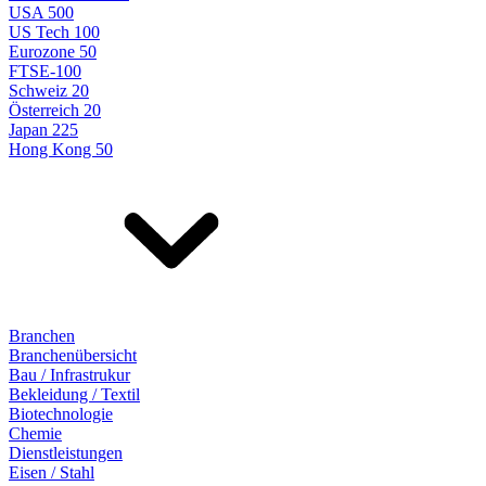
USA 500
US Tech 100
Eurozone 50
FTSE-100
Schweiz 20
Österreich 20
Japan 225
Hong Kong 50
Branchen
Branchenübersicht
Bau / Infrastrukur
Bekleidung / Textil
Biotechnologie
Chemie
Dienstleistungen
Eisen / Stahl