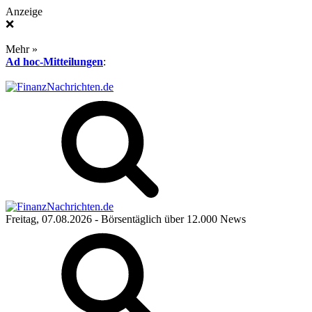
Anzeige
❌
Mehr »
Ad hoc-Mitteilungen
:
Freitag, 07.08.2026
- Börsentäglich über 12.000 News