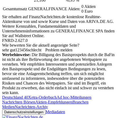
21,100
-0,95 %
0 Aktien
Gesamtumsatz GENERALFINANCE Aktien:
0 Euro
Sie erhalten auf FinanzNachrichten.de kostenlose Realtime-
Aktienkurse von
und
sowie Kurse und Daten von
ARIVA.DE AG
.
Weitere Kennzahlen, Fundamentaldaten und
Unternehmensinformationen zu GENERALFINANCE SPA finden
Sie auf
Wallstreet Online
.
FNRD-2.627.0
Wie bewerten Sie die aktuell angezeigte Seite?
sehr gut
1
2
3
4
5
6
schlecht
Problem melden
Werbehinweise:
Die Billigung des Basisprospekts durch die BaFin
ist nicht als ihre Befürwortung der angebotenen Wertpapiere zu
verstehen. Wir empfehlen Interessenten und potenziellen Anlegern
den Basisprospekt und die Endgültigen Bedingungen zu lesen,
bevor sie eine Anlageentscheidung treffen, um sich möglichst
umfassend zu informieren, insbesondere über die potenziellen
Risiken und Chancen des Wertpapiers. Sie sind im Begriff, ein
Produkt zu erwerben, das nicht einfach ist und schwer zu verstehen
sein kann.
Deutschland 40
Xetra-Orderbuch
Ad hoc-Mitteilungen
Nachrichten Börsen
Aktien-Empfehlungen
Branchen
Medien
Nachrichten-Archiv
Mediadaten
Datenschutzeinstellungen