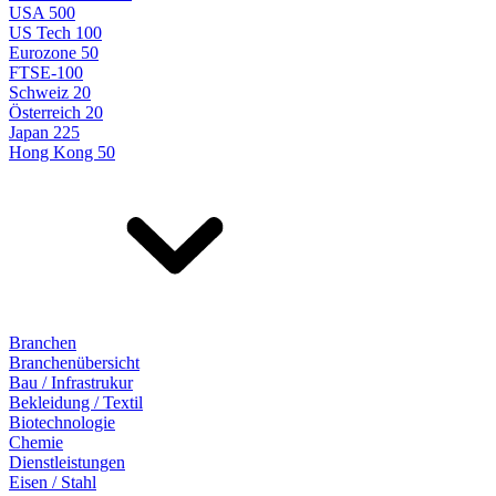
USA 500
US Tech 100
Eurozone 50
FTSE-100
Schweiz 20
Österreich 20
Japan 225
Hong Kong 50
Branchen
Branchenübersicht
Bau / Infrastrukur
Bekleidung / Textil
Biotechnologie
Chemie
Dienstleistungen
Eisen / Stahl