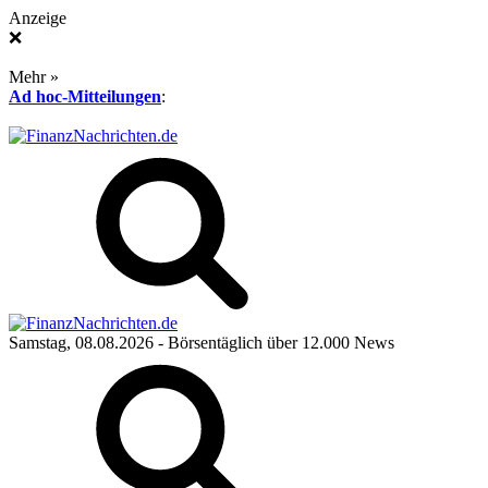
Anzeige
❌
Mehr »
Ad hoc-Mitteilungen
:
Samstag, 08.08.2026
- Börsentäglich über 12.000 News