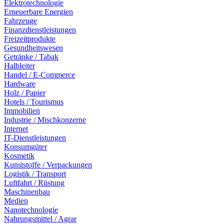
Elektrotechnologie
Erneuerbare Energien
Fahrzeuge
Finanzdienstleistungen
Freizeitprodukte
Gesundheitswesen
Getränke / Tabak
Halbleiter
Handel / E-Commerce
Hardware
Holz / Papier
Hotels / Tourismus
Immobilien
Industrie / Mischkonzerne
Internet
IT-Dienstleistungen
Konsumgüter
Kosmetik
Kunststoffe / Verpackungen
Logistik / Transport
Luftfahrt / Rüstung
Maschinenbau
Medien
Nanotechnologie
Nahrungsmittel / Agrar