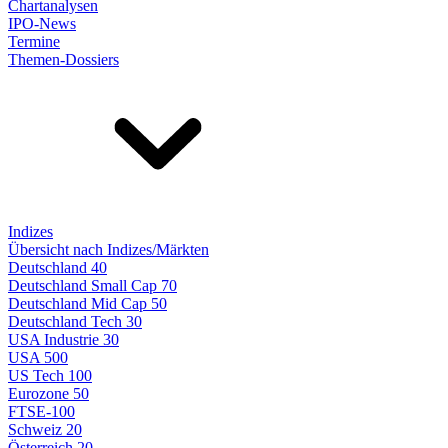
Chartanalysen
IPO-News
Termine
Themen-Dossiers
Indizes
Übersicht nach Indizes/Märkten
Deutschland 40
Deutschland Small Cap 70
Deutschland Mid Cap 50
Deutschland Tech 30
USA Industrie 30
USA 500
US Tech 100
Eurozone 50
FTSE-100
Schweiz 20
Österreich 20