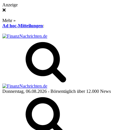
Anzeige
❌
Mehr »
Ad hoc-Mitteilungen
:
Donnerstag, 06.08.2026
- Börsentäglich über 12.000 News