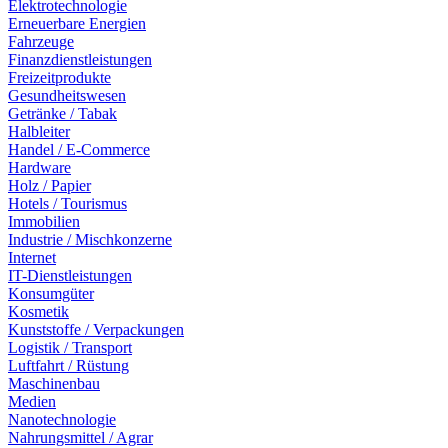
Elektrotechnologie
Erneuerbare Energien
Fahrzeuge
Finanzdienstleistungen
Freizeitprodukte
Gesundheitswesen
Getränke / Tabak
Halbleiter
Handel / E-Commerce
Hardware
Holz / Papier
Hotels / Tourismus
Immobilien
Industrie / Mischkonzerne
Internet
IT-Dienstleistungen
Konsumgüter
Kosmetik
Kunststoffe / Verpackungen
Logistik / Transport
Luftfahrt / Rüstung
Maschinenbau
Medien
Nanotechnologie
Nahrungsmittel / Agrar