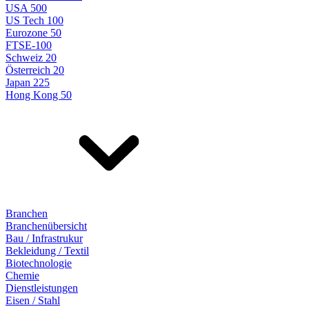
USA 500
US Tech 100
Eurozone 50
FTSE-100
Schweiz 20
Österreich 20
Japan 225
Hong Kong 50
Branchen
Branchenübersicht
Bau / Infrastrukur
Bekleidung / Textil
Biotechnologie
Chemie
Dienstleistungen
Eisen / Stahl