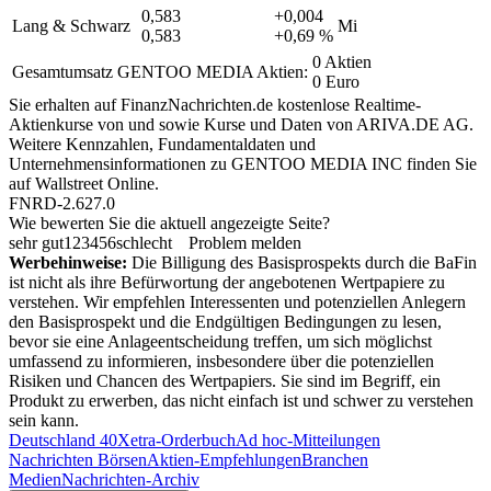
0,583
+0,004
Lang & Schwarz
Mi
0,583
+0,69 %
0 Aktien
Gesamtumsatz GENTOO MEDIA Aktien:
0 Euro
Sie erhalten auf FinanzNachrichten.de kostenlose Realtime-
Aktienkurse von
und
sowie Kurse und Daten von
ARIVA.DE AG
.
Weitere Kennzahlen, Fundamentaldaten und
Unternehmensinformationen zu GENTOO MEDIA INC finden Sie
auf
Wallstreet Online
.
FNRD-2.627.0
Wie bewerten Sie die aktuell angezeigte Seite?
sehr gut
1
2
3
4
5
6
schlecht
Problem melden
Werbehinweise:
Die Billigung des Basisprospekts durch die BaFin
ist nicht als ihre Befürwortung der angebotenen Wertpapiere zu
verstehen. Wir empfehlen Interessenten und potenziellen Anlegern
den Basisprospekt und die Endgültigen Bedingungen zu lesen,
bevor sie eine Anlageentscheidung treffen, um sich möglichst
umfassend zu informieren, insbesondere über die potenziellen
Risiken und Chancen des Wertpapiers. Sie sind im Begriff, ein
Produkt zu erwerben, das nicht einfach ist und schwer zu verstehen
sein kann.
Deutschland 40
Xetra-Orderbuch
Ad hoc-Mitteilungen
Nachrichten Börsen
Aktien-Empfehlungen
Branchen
Medien
Nachrichten-Archiv