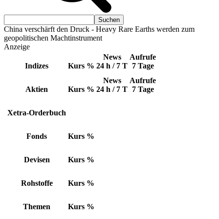
China verschärft den Druck - Heavy Rare Earths werden zum
geopolitischen Machtinstrument
Anzeige
News
Aufrufe
Indizes
Kurs
%
24 h / 7 T
7 Tage
News
Aufrufe
Aktien
Kurs
%
24 h / 7 T
7 Tage
Xetra-Orderbuch
Fonds
Kurs
%
Devisen
Kurs
%
Rohstoffe
Kurs
%
Themen
Kurs
%