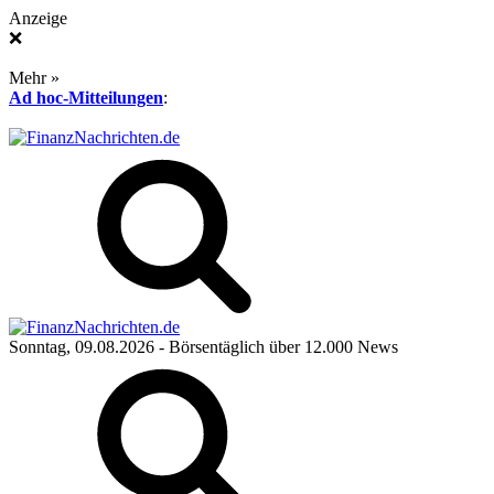
Anzeige
❌
Mehr »
Ad hoc-Mitteilungen
:
Sonntag, 09.08.2026
- Börsentäglich über 12.000 News