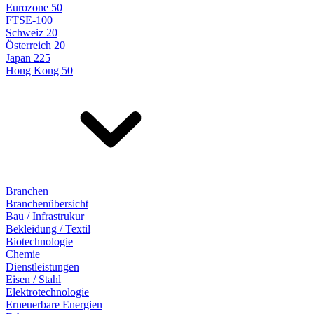
Eurozone 50
FTSE-100
Schweiz 20
Österreich 20
Japan 225
Hong Kong 50
Branchen
Branchenübersicht
Bau / Infrastrukur
Bekleidung / Textil
Biotechnologie
Chemie
Dienstleistungen
Eisen / Stahl
Elektrotechnologie
Erneuerbare Energien