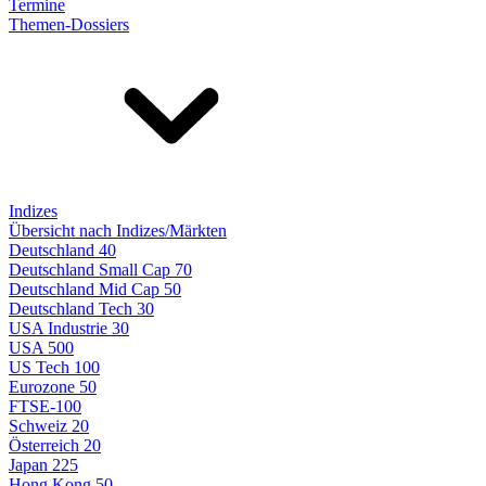
Termine
Themen-Dossiers
Indizes
Übersicht nach Indizes/Märkten
Deutschland 40
Deutschland Small Cap 70
Deutschland Mid Cap 50
Deutschland Tech 30
USA Industrie 30
USA 500
US Tech 100
Eurozone 50
FTSE-100
Schweiz 20
Österreich 20
Japan 225
Hong Kong 50