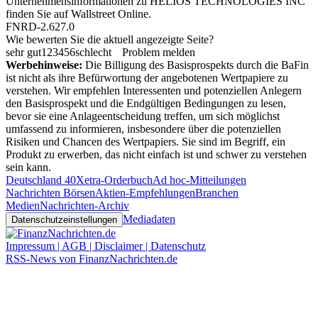
Unternehmensinformationen zu HELIOS TECHNOLOGIES INC
finden Sie auf
Wallstreet Online
.
FNRD-2.627.0
Wie bewerten Sie die aktuell angezeigte Seite?
sehr gut
1
2
3
4
5
6
schlecht
Problem melden
Werbehinweise:
Die Billigung des Basisprospekts durch die BaFin
ist nicht als ihre Befürwortung der angebotenen Wertpapiere zu
verstehen. Wir empfehlen Interessenten und potenziellen Anlegern
den Basisprospekt und die Endgültigen Bedingungen zu lesen,
bevor sie eine Anlageentscheidung treffen, um sich möglichst
umfassend zu informieren, insbesondere über die potenziellen
Risiken und Chancen des Wertpapiers. Sie sind im Begriff, ein
Produkt zu erwerben, das nicht einfach ist und schwer zu verstehen
sein kann.
Deutschland 40
Xetra-Orderbuch
Ad hoc-Mitteilungen
Nachrichten Börsen
Aktien-Empfehlungen
Branchen
Medien
Nachrichten-Archiv
Mediadaten
Datenschutzeinstellungen
Impressum | AGB | Disclaimer | Datenschutz
RSS-News von FinanzNachrichten.de