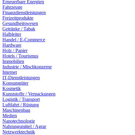
Erneuerbare Energien
Fahrzeuge
Finanzdienstleistungen
Freizeitprodukte
Gesundheitswesen
Getränke / Tabak
Halbleiter
Handel / E-Commerce
Hardware
Holz / Papier
Hotels / Tourismus
Immobilien
Industrie / Mischkonzerne
Internet
IT-Dienstleistungen
Konsumgüter
Kosmetik
Kunststoffe / Verpackungen
Logistik / Transport
Luftfahrt / Rüstung
Maschinenbau
Medien
Nanotechnologie
Nahrungsmittel / Agrar
Netzwerktechnik