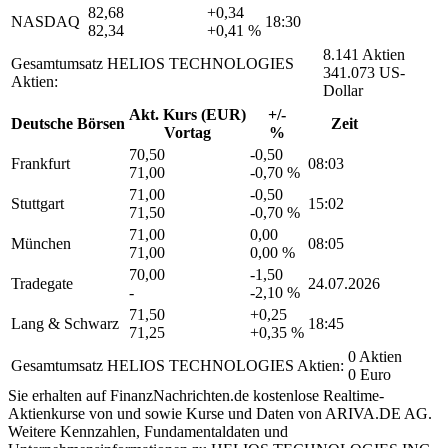
82,68
+0,34
NASDAQ
18:30
82,34
+0,41 %
8.141 Aktien
Gesamtumsatz HELIOS TECHNOLOGIES
341.073 US-
Aktien:
Dollar
Akt. Kurs (EUR)
+/-
Deutsche Börsen
Zeit
Vortag
%
70,50
-0,50
Frankfurt
08:03
71,00
-0,70 %
71,00
-0,50
Stuttgart
15:02
71,50
-0,70 %
71,00
0,00
München
08:05
71,00
0,00 %
70,00
-1,50
Tradegate
24.07.2026
-
-2,10 %
71,50
+0,25
Lang & Schwarz
18:45
71,25
+0,35 %
0 Aktien
Gesamtumsatz HELIOS TECHNOLOGIES Aktien:
0 Euro
Sie erhalten auf FinanzNachrichten.de kostenlose Realtime-
Aktienkurse von
und
sowie Kurse und Daten von
ARIVA.DE AG
.
Weitere Kennzahlen, Fundamentaldaten und