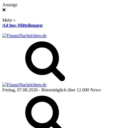
Anzeige
❌
Mehr »
Ad hoc-Mitteilungen
:
Freitag, 07.08.2026
- Börsentäglich über 12.000 News