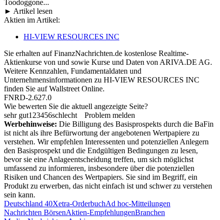
Toodoggone...
► Artikel lesen
Aktien im Artikel:
HI-VIEW RESOURCES INC
Sie erhalten auf FinanzNachrichten.de kostenlose Realtime-
Aktienkurse von
und
sowie Kurse und Daten von
ARIVA.DE AG
.
Weitere Kennzahlen, Fundamentaldaten und
Unternehmensinformationen zu HI-VIEW RESOURCES INC
finden Sie auf
Wallstreet Online
.
FNRD-2.627.0
Wie bewerten Sie die aktuell angezeigte Seite?
sehr gut
1
2
3
4
5
6
schlecht
Problem melden
Werbehinweise:
Die Billigung des Basisprospekts durch die BaFin
ist nicht als ihre Befürwortung der angebotenen Wertpapiere zu
verstehen. Wir empfehlen Interessenten und potenziellen Anlegern
den Basisprospekt und die Endgültigen Bedingungen zu lesen,
bevor sie eine Anlageentscheidung treffen, um sich möglichst
umfassend zu informieren, insbesondere über die potenziellen
Risiken und Chancen des Wertpapiers. Sie sind im Begriff, ein
Produkt zu erwerben, das nicht einfach ist und schwer zu verstehen
sein kann.
Deutschland 40
Xetra-Orderbuch
Ad hoc-Mitteilungen
Nachrichten Börsen
Aktien-Empfehlungen
Branchen