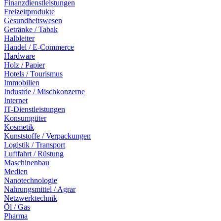
Finanzdienstleistungen
Freizeitprodukte
Gesundheitswesen
Getränke / Tabak
Halbleiter
Handel / E-Commerce
Hardware
Holz / Papier
Hotels / Tourismus
Immobilien
Industrie / Mischkonzerne
Internet
IT-Dienstleistungen
Konsumgüter
Kosmetik
Kunststoffe / Verpackungen
Logistik / Transport
Luftfahrt / Rüstung
Maschinenbau
Medien
Nanotechnologie
Nahrungsmittel / Agrar
Netzwerktechnik
Öl / Gas
Pharma