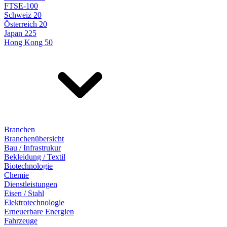
FTSE-100
Schweiz 20
Österreich 20
Japan 225
Hong Kong 50
Branchen
Branchenübersicht
Bau / Infrastrukur
Bekleidung / Textil
Biotechnologie
Chemie
Dienstleistungen
Eisen / Stahl
Elektrotechnologie
Erneuerbare Energien
Fahrzeuge