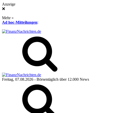
Anzeige
❌
Mehr »
Ad hoc-Mitteilungen
:
Freitag, 07.08.2026
- Börsentäglich über 12.000 News