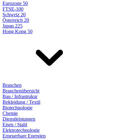
Eurozone 50
FTSE-100
Schweiz 20
Österreich 20
Japan 225
Hong Kong 50
Branchen
Branchenübersicht
Bau / Infrastrukur
Bekleidung / Textil
Biotechnologie
Chemie
Dienstleistungen
Eisen / Stahl
Elektrotechnologie
Erneuerbare Energien