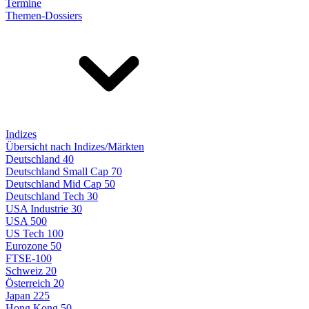
Termine
Themen-Dossiers
Indizes
Übersicht nach Indizes/Märkten
Deutschland 40
Deutschland Small Cap 70
Deutschland Mid Cap 50
Deutschland Tech 30
USA Industrie 30
USA 500
US Tech 100
Eurozone 50
FTSE-100
Schweiz 20
Österreich 20
Japan 225
Hong Kong 50