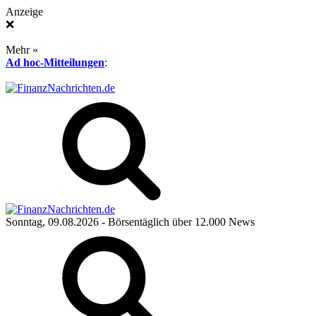
Anzeige
❌
Mehr »
Ad hoc-Mitteilungen
:
Sonntag, 09.08.2026
- Börsentäglich über 12.000 News