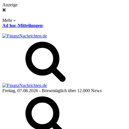
Anzeige
❌
Mehr »
Ad hoc-Mitteilungen
:
Freitag, 07.08.2026
- Börsentäglich über 12.000 News