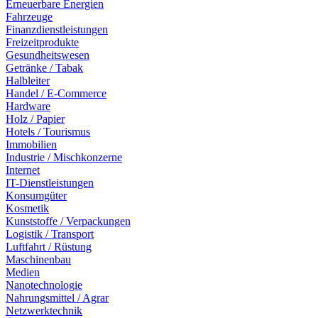
Erneuerbare Energien
Fahrzeuge
Finanzdienstleistungen
Freizeitprodukte
Gesundheitswesen
Getränke / Tabak
Halbleiter
Handel / E-Commerce
Hardware
Holz / Papier
Hotels / Tourismus
Immobilien
Industrie / Mischkonzerne
Internet
IT-Dienstleistungen
Konsumgüter
Kosmetik
Kunststoffe / Verpackungen
Logistik / Transport
Luftfahrt / Rüstung
Maschinenbau
Medien
Nanotechnologie
Nahrungsmittel / Agrar
Netzwerktechnik