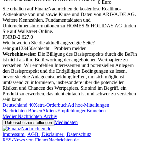
0 Euro
Sie erhalten auf FinanzNachrichten.de kostenlose Realtime-
Aktienkurse von
und
sowie Kurse und Daten von
ARIVA.DE AG
.
Weitere Kennzahlen, Fundamentaldaten und
Unternehmensinformationen zu HOMES & HOLIDAY AG finden
Sie auf
Wallstreet Online
.
FNRD-2.627.0
Wie bewerten Sie die aktuell angezeigte Seite?
sehr gut
1
2
3
4
5
6
schlecht
Problem melden
Werbehinweise:
Die Billigung des Basisprospekts durch die BaFin
ist nicht als ihre Befürwortung der angebotenen Wertpapiere zu
verstehen. Wir empfehlen Interessenten und potenziellen Anlegern
den Basisprospekt und die Endgültigen Bedingungen zu lesen,
bevor sie eine Anlageentscheidung treffen, um sich möglichst
umfassend zu informieren, insbesondere über die potenziellen
Risiken und Chancen des Wertpapiers. Sie sind im Begriff, ein
Produkt zu erwerben, das nicht einfach ist und schwer zu verstehen
sein kann.
Deutschland 40
Xetra-Orderbuch
Ad hoc-Mitteilungen
Nachrichten Börsen
Aktien-Empfehlungen
Branchen
Medien
Nachrichten-Archiv
Mediadaten
Datenschutzeinstellungen
Impressum | AGB | Disclaimer | Datenschutz
RSS-News von FinanzNachrichten.de