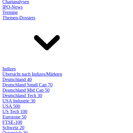
Chartanalysen
IPO-News
Termine
Themen-Dossiers
Indizes
Übersicht nach Indizes/Märkten
Deutschland 40
Deutschland Small Cap 70
Deutschland Mid Cap 50
Deutschland Tech 30
USA Industrie 30
USA 500
US Tech 100
Eurozone 50
FTSE-100
Schweiz 20
Österreich 20