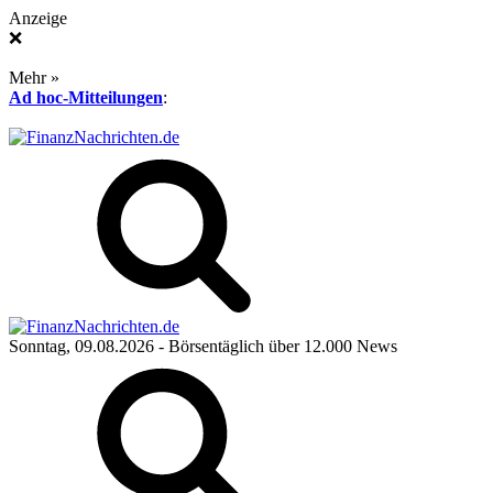
Anzeige
❌
Mehr »
Ad hoc-Mitteilungen
:
Sonntag, 09.08.2026
- Börsentäglich über 12.000 News