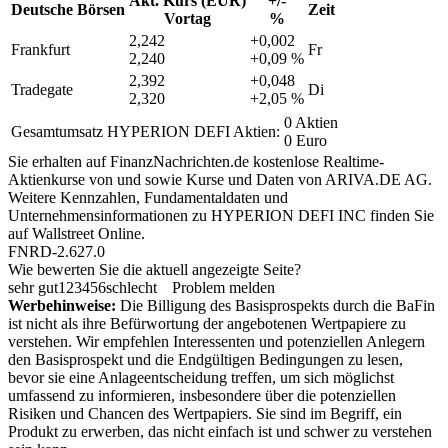
Akt. Kurs (EUR)
+/-
Deutsche Börsen
Zeit
Vortag
%
2,242
+0,002
Frankfurt
Fr
2,240
+0,09 %
2,392
+0,048
Tradegate
Di
2,320
+2,05 %
0 Aktien
Gesamtumsatz HYPERION DEFI Aktien:
0 Euro
Sie erhalten auf FinanzNachrichten.de kostenlose Realtime-
Aktienkurse von
und
sowie Kurse und Daten von
ARIVA.DE AG
.
Weitere Kennzahlen, Fundamentaldaten und
Unternehmensinformationen zu HYPERION DEFI INC finden Sie
auf
Wallstreet Online
.
FNRD-2.627.0
Wie bewerten Sie die aktuell angezeigte Seite?
sehr gut
1
2
3
4
5
6
schlecht
Problem melden
Werbehinweise:
Die Billigung des Basisprospekts durch die BaFin
ist nicht als ihre Befürwortung der angebotenen Wertpapiere zu
verstehen. Wir empfehlen Interessenten und potenziellen Anlegern
den Basisprospekt und die Endgültigen Bedingungen zu lesen,
bevor sie eine Anlageentscheidung treffen, um sich möglichst
umfassend zu informieren, insbesondere über die potenziellen
Risiken und Chancen des Wertpapiers. Sie sind im Begriff, ein
Produkt zu erwerben, das nicht einfach ist und schwer zu verstehen