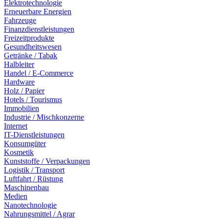
Elektrotechnologie
Erneuerbare Energien
Fahrzeuge
Finanzdienstleistungen
Freizeitprodukte
Gesundheitswesen
Getränke / Tabak
Halbleiter
Handel / E-Commerce
Hardware
Holz / Papier
Hotels / Tourismus
Immobilien
Industrie / Mischkonzerne
Internet
IT-Dienstleistungen
Konsumgüter
Kosmetik
Kunststoffe / Verpackungen
Logistik / Transport
Luftfahrt / Rüstung
Maschinenbau
Medien
Nanotechnologie
Nahrungsmittel / Agrar