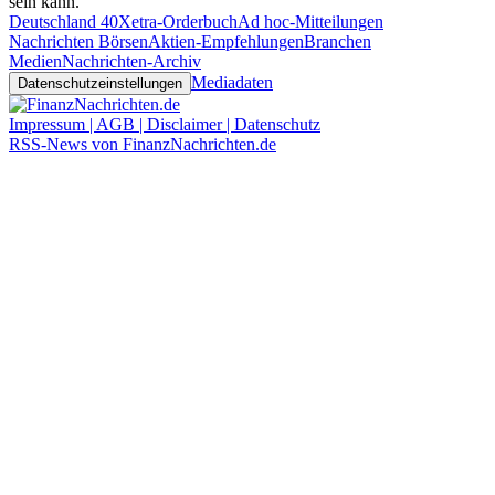
sein kann.
Deutschland 40
Xetra-Orderbuch
Ad hoc-Mitteilungen
Nachrichten Börsen
Aktien-Empfehlungen
Branchen
Medien
Nachrichten-Archiv
Mediadaten
Datenschutzeinstellungen
Impressum | AGB | Disclaimer | Datenschutz
RSS-News von FinanzNachrichten.de