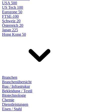
USA 500
US Tech 100
Eurozone 50
FTSE-100
Schweiz 20
Österreich 20
Japan 225
Hong Kong 50
Branchen
Branchenübersicht
Bau / Infrastrukur
Bekleidung / Textil
Biotechnologie
Chemie
Dienstleistungen
Eisen / Stahl