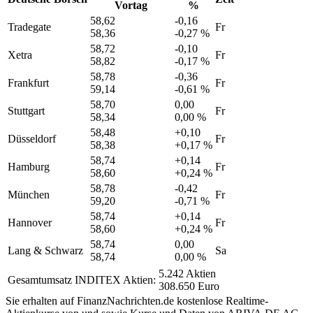
Vortag
%
58,62
-0,16
Tradegate
Fr
58,36
-0,27 %
58,72
-0,10
Xetra
Fr
58,82
-0,17 %
58,78
-0,36
Frankfurt
Fr
59,14
-0,61 %
58,70
0,00
Stuttgart
Fr
58,34
0,00 %
58,48
+0,10
Düsseldorf
Fr
58,38
+0,17 %
58,74
+0,14
Hamburg
Fr
58,60
+0,24 %
58,78
-0,42
München
Fr
59,20
-0,71 %
58,74
+0,14
Hannover
Fr
58,60
+0,24 %
58,74
0,00
Lang & Schwarz
Sa
58,74
0,00 %
5.242 Aktien
Gesamtumsatz INDITEX Aktien:
308.650 Euro
Sie erhalten auf FinanzNachrichten.de kostenlose Realtime-