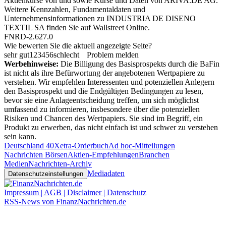
Aktienkurse von
und
sowie Kurse und Daten von
ARIVA.DE AG
.
Weitere Kennzahlen, Fundamentaldaten und
Unternehmensinformationen zu INDUSTRIA DE DISENO
TEXTIL SA finden Sie auf
Wallstreet Online
.
FNRD-2.627.0
Wie bewerten Sie die aktuell angezeigte Seite?
sehr gut
1
2
3
4
5
6
schlecht
Problem melden
Werbehinweise:
Die Billigung des Basisprospekts durch die BaFin
ist nicht als ihre Befürwortung der angebotenen Wertpapiere zu
verstehen. Wir empfehlen Interessenten und potenziellen Anlegern
den Basisprospekt und die Endgültigen Bedingungen zu lesen,
bevor sie eine Anlageentscheidung treffen, um sich möglichst
umfassend zu informieren, insbesondere über die potenziellen
Risiken und Chancen des Wertpapiers. Sie sind im Begriff, ein
Produkt zu erwerben, das nicht einfach ist und schwer zu verstehen
sein kann.
Deutschland 40
Xetra-Orderbuch
Ad hoc-Mitteilungen
Nachrichten Börsen
Aktien-Empfehlungen
Branchen
Medien
Nachrichten-Archiv
Mediadaten
Datenschutzeinstellungen
Impressum | AGB | Disclaimer | Datenschutz
RSS-News von FinanzNachrichten.de