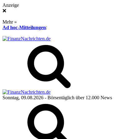
Anzeige
❌
Mehr »
Ad hoc-Mitteilungen
:
Sonntag, 09.08.2026
- Börsentäglich über 12.000 News