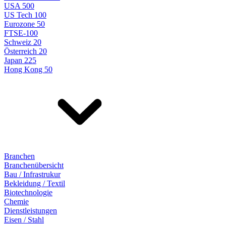
USA 500
US Tech 100
Eurozone 50
FTSE-100
Schweiz 20
Österreich 20
Japan 225
Hong Kong 50
Branchen
Branchenübersicht
Bau / Infrastrukur
Bekleidung / Textil
Biotechnologie
Chemie
Dienstleistungen
Eisen / Stahl