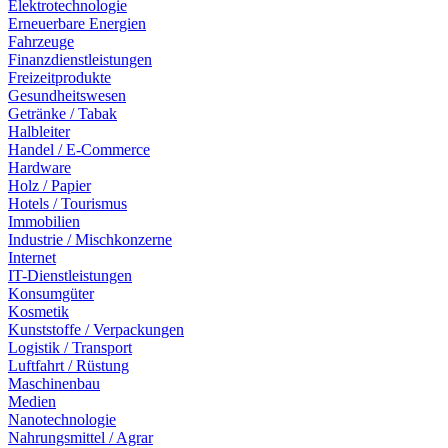
Elektrotechnologie
Erneuerbare Energien
Fahrzeuge
Finanzdienstleistungen
Freizeitprodukte
Gesundheitswesen
Getränke / Tabak
Halbleiter
Handel / E-Commerce
Hardware
Holz / Papier
Hotels / Tourismus
Immobilien
Industrie / Mischkonzerne
Internet
IT-Dienstleistungen
Konsumgüter
Kosmetik
Kunststoffe / Verpackungen
Logistik / Transport
Luftfahrt / Rüstung
Maschinenbau
Medien
Nanotechnologie
Nahrungsmittel / Agrar