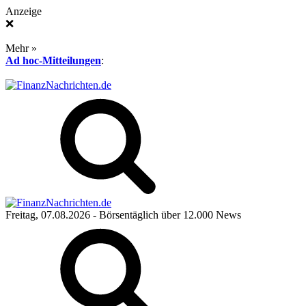
Anzeige
❌
Mehr »
Ad hoc-Mitteilungen
:
Freitag, 07.08.2026
- Börsentäglich über 12.000 News