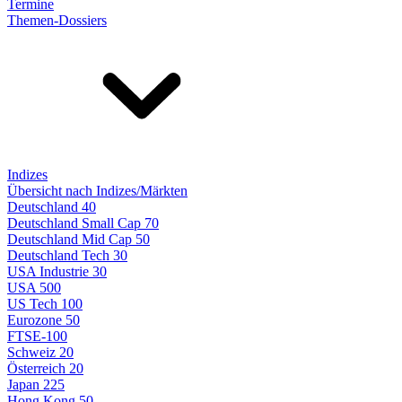
Termine
Themen-Dossiers
Indizes
Übersicht nach Indizes/Märkten
Deutschland 40
Deutschland Small Cap 70
Deutschland Mid Cap 50
Deutschland Tech 30
USA Industrie 30
USA 500
US Tech 100
Eurozone 50
FTSE-100
Schweiz 20
Österreich 20
Japan 225
Hong Kong 50