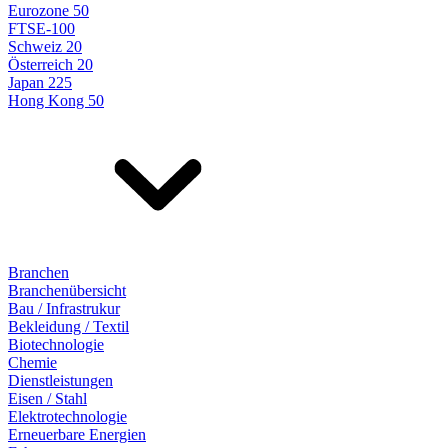
Eurozone 50
FTSE-100
Schweiz 20
Österreich 20
Japan 225
Hong Kong 50
Branchen
Branchenübersicht
Bau / Infrastrukur
Bekleidung / Textil
Biotechnologie
Chemie
Dienstleistungen
Eisen / Stahl
Elektrotechnologie
Erneuerbare Energien