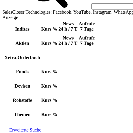
SalesCloser Technologies: Facebook, YouTube, Instagram, WhatsAp
Anzeige
News
Aufrufe
Indizes
Kurs
%
24 h / 7 T
7 Tage
News
Aufrufe
Aktien
Kurs
%
24 h / 7 T
7 Tage
Xetra-Orderbuch
Fonds
Kurs
%
Devisen
Kurs
%
Rohstoffe
Kurs
%
Themen
Kurs
%
Erweiterte Suche