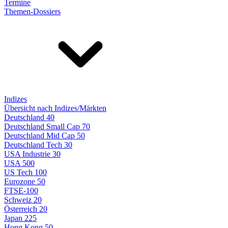
Termine
Themen-Dossiers
Indizes
Übersicht nach Indizes/Märkten
Deutschland 40
Deutschland Small Cap 70
Deutschland Mid Cap 50
Deutschland Tech 30
USA Industrie 30
USA 500
US Tech 100
Eurozone 50
FTSE-100
Schweiz 20
Österreich 20
Japan 225
Hong Kong 50