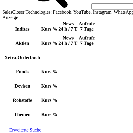
SalesCloser Technologies: Facebook, YouTube, Instagram, WhatsAp
Anzeige
News
Aufrufe
Indizes
Kurs
%
24 h / 7 T
7 Tage
News
Aufrufe
Aktien
Kurs
%
24 h / 7 T
7 Tage
Xetra-Orderbuch
Fonds
Kurs
%
Devisen
Kurs
%
Rohstoffe
Kurs
%
Themen
Kurs
%
Erweiterte Suche