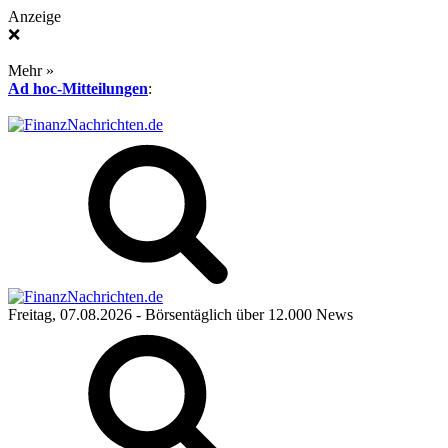
Anzeige
❌
Mehr »
Ad hoc-Mitteilungen
:
Freitag, 07.08.2026
- Börsentäglich über 12.000 News