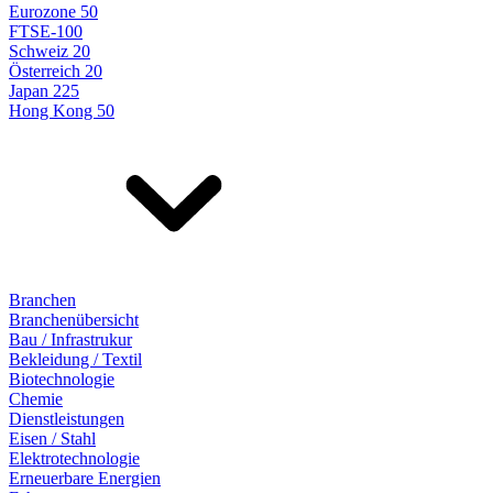
Eurozone 50
FTSE-100
Schweiz 20
Österreich 20
Japan 225
Hong Kong 50
Branchen
Branchenübersicht
Bau / Infrastrukur
Bekleidung / Textil
Biotechnologie
Chemie
Dienstleistungen
Eisen / Stahl
Elektrotechnologie
Erneuerbare Energien