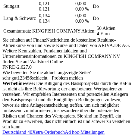
0,121
0,000
Stuttgart
Do
0,121
0,00 %
0,134
0,000
Lang & Schwarz
Do
0,134
0,00 %
50 Aktien
Gesamtumsatz KINGFISH COMPANY Aktien:
4 Euro
Sie erhalten auf FinanzNachrichten.de kostenlose Realtime-
Aktienkurse von
und
sowie Kurse und Daten von
ARIVA.DE AG
.
Weitere Kennzahlen, Fundamentaldaten und
Unternehmensinformationen zu KINGFISH COMPANY NV
finden Sie auf
Wallstreet Online
.
FNRD-2.627.0
Wie bewerten Sie die aktuell angezeigte Seite?
sehr gut
1
2
3
4
5
6
schlecht
Problem melden
Werbehinweise:
Die Billigung des Basisprospekts durch die BaFin
ist nicht als ihre Befürwortung der angebotenen Wertpapiere zu
verstehen. Wir empfehlen Interessenten und potenziellen Anlegern
den Basisprospekt und die Endgültigen Bedingungen zu lesen,
bevor sie eine Anlageentscheidung treffen, um sich möglichst
umfassend zu informieren, insbesondere über die potenziellen
Risiken und Chancen des Wertpapiers. Sie sind im Begriff, ein
Produkt zu erwerben, das nicht einfach ist und schwer zu verstehen
sein kann.
Deutschland 40
Xetra-Orderbuch
Ad hoc-Mitteilungen