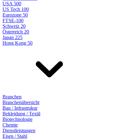
USA 500
US Tech 100
Eurozone 50
FTSE-100
Schweiz 20
Österreich 20
Japan 225
Hong Kong 50
Branchen
Branchenübersicht
Bau / Infrastrukur
Bekleidung / Textil
Biotechnologie
Chemie
Dienstleistungen
Eisen / Stahl