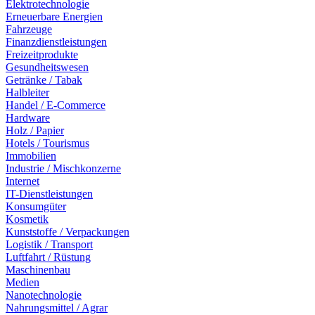
Elektrotechnologie
Erneuerbare Energien
Fahrzeuge
Finanzdienstleistungen
Freizeitprodukte
Gesundheitswesen
Getränke / Tabak
Halbleiter
Handel / E-Commerce
Hardware
Holz / Papier
Hotels / Tourismus
Immobilien
Industrie / Mischkonzerne
Internet
IT-Dienstleistungen
Konsumgüter
Kosmetik
Kunststoffe / Verpackungen
Logistik / Transport
Luftfahrt / Rüstung
Maschinenbau
Medien
Nanotechnologie
Nahrungsmittel / Agrar