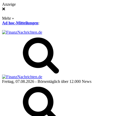
Anzeige
❌
Mehr »
Ad hoc-Mitteilungen
:
Freitag, 07.08.2026
- Börsentäglich über 12.000 News