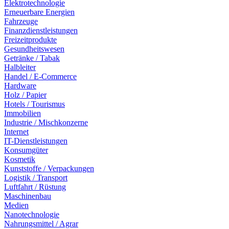
Elektrotechnologie
Erneuerbare Energien
Fahrzeuge
Finanzdienstleistungen
Freizeitprodukte
Gesundheitswesen
Getränke / Tabak
Halbleiter
Handel / E-Commerce
Hardware
Holz / Papier
Hotels / Tourismus
Immobilien
Industrie / Mischkonzerne
Internet
IT-Dienstleistungen
Konsumgüter
Kosmetik
Kunststoffe / Verpackungen
Logistik / Transport
Luftfahrt / Rüstung
Maschinenbau
Medien
Nanotechnologie
Nahrungsmittel / Agrar