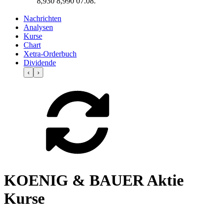
8,930
8,990
07.08.
Nachrichten
Analysen
Kurse
Chart
Xetra-Orderbuch
Dividende
‹
›
KOENIG & BAUER Aktie
Kurse