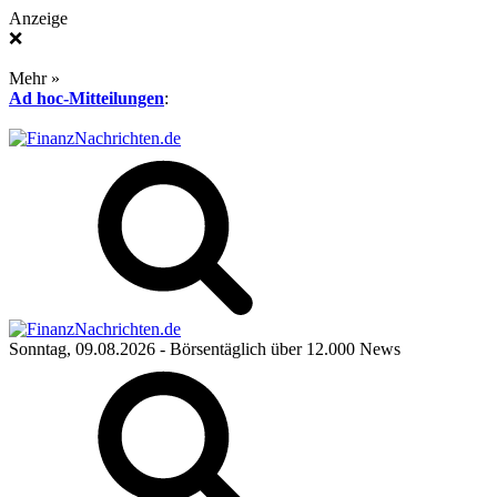
Anzeige
❌
Mehr »
Ad hoc-Mitteilungen
:
Sonntag, 09.08.2026
- Börsentäglich über 12.000 News