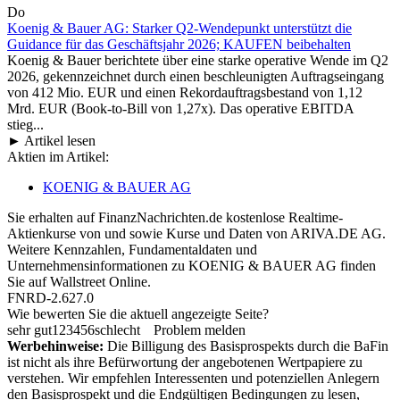
Do
Koenig & Bauer AG: Starker Q2-Wendepunkt unterstützt die
Guidance für das Geschäftsjahr 2026; KAUFEN beibehalten
Koenig & Bauer berichtete über eine starke operative Wende im Q2
2026, gekennzeichnet durch einen beschleunigten Auftragseingang
von 412 Mio. EUR und einen Rekordauftragsbestand von 1,12
Mrd. EUR (Book-to-Bill von 1,27x). Das operative EBITDA
stieg...
► Artikel lesen
Aktien im Artikel:
KOENIG & BAUER AG
Sie erhalten auf FinanzNachrichten.de kostenlose Realtime-
Aktienkurse von
und
sowie Kurse und Daten von
ARIVA.DE AG
.
Weitere Kennzahlen, Fundamentaldaten und
Unternehmensinformationen zu KOENIG & BAUER AG finden
Sie auf
Wallstreet Online
.
FNRD-2.627.0
Wie bewerten Sie die aktuell angezeigte Seite?
sehr gut
1
2
3
4
5
6
schlecht
Problem melden
Werbehinweise:
Die Billigung des Basisprospekts durch die BaFin
ist nicht als ihre Befürwortung der angebotenen Wertpapiere zu
verstehen. Wir empfehlen Interessenten und potenziellen Anlegern
den Basisprospekt und die Endgültigen Bedingungen zu lesen,