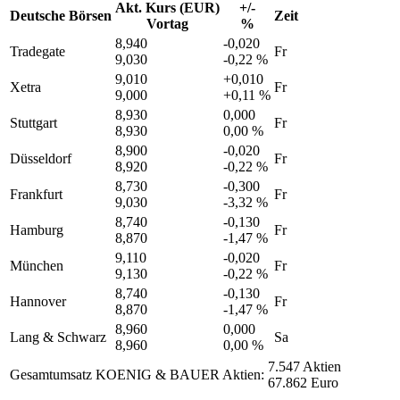
Akt. Kurs (EUR)
+/-
Deutsche Börsen
Zeit
Vortag
%
8,940
-0,020
Tradegate
Fr
9,030
-0,22 %
9,010
+0,010
Xetra
Fr
9,000
+0,11 %
8,930
0,000
Stuttgart
Fr
8,930
0,00 %
8,900
-0,020
Düsseldorf
Fr
8,920
-0,22 %
8,730
-0,300
Frankfurt
Fr
9,030
-3,32 %
8,740
-0,130
Hamburg
Fr
8,870
-1,47 %
9,110
-0,020
München
Fr
9,130
-0,22 %
8,740
-0,130
Hannover
Fr
8,870
-1,47 %
8,960
0,000
Lang & Schwarz
Sa
8,960
0,00 %
7.547 Aktien
Gesamtumsatz KOENIG & BAUER Aktien:
67.862 Euro