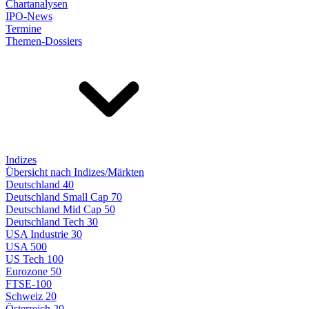
Chartanalysen
IPO-News
Termine
Themen-Dossiers
Indizes
Übersicht nach Indizes/Märkten
Deutschland 40
Deutschland Small Cap 70
Deutschland Mid Cap 50
Deutschland Tech 30
USA Industrie 30
USA 500
US Tech 100
Eurozone 50
FTSE-100
Schweiz 20
Österreich 20