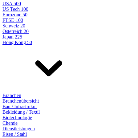
USA 500
US Tech 100
Eurozone 50
FTSE-100
Schweiz 20
Österreich 20
Japan 225
Hong Kong 50
Branchen
Branchenübersicht
Bau / Infrastrukur
Bekleidung / Textil
Biotechnologie
Chemie
Dienstleistungen
Eisen / Stahl