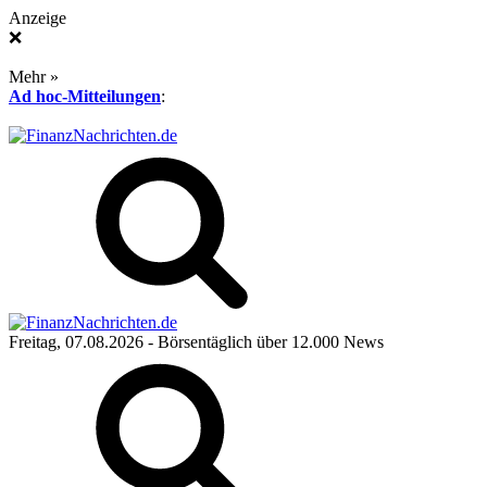
Anzeige
❌
Mehr »
Ad hoc-Mitteilungen
:
Freitag, 07.08.2026
- Börsentäglich über 12.000 News