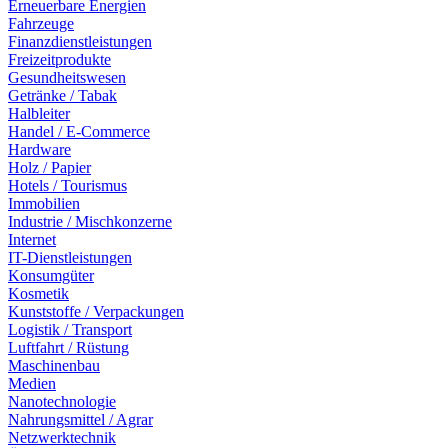
Erneuerbare Energien
Fahrzeuge
Finanzdienstleistungen
Freizeitprodukte
Gesundheitswesen
Getränke / Tabak
Halbleiter
Handel / E-Commerce
Hardware
Holz / Papier
Hotels / Tourismus
Immobilien
Industrie / Mischkonzerne
Internet
IT-Dienstleistungen
Konsumgüter
Kosmetik
Kunststoffe / Verpackungen
Logistik / Transport
Luftfahrt / Rüstung
Maschinenbau
Medien
Nanotechnologie
Nahrungsmittel / Agrar
Netzwerktechnik