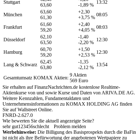
Stuttgart
13:32
63,60
-1,89 %
63,60
+2,30
München
08:05
61,30
+3,75 %
61,60
+2,40
Frankfurt
08:03
59,20
+4,05 %
62,10
-1,40
Düsseldorf
12:30
63,50
-2,20 %
60,70
+1,50
Hamburg
12:30
59,20
+2,53 %
62,45
-1,35
Lang & Schwarz
13:54
63,80
-2,12 %
9 Aktien
Gesamtumsatz KOMAX Aktien:
569 Euro
Sie erhalten auf FinanzNachrichten.de kostenlose Realtime-
Aktienkurse von
und
sowie Kurse und Daten von
ARIVA.DE AG
.
Weitere Kennzahlen, Fundamentaldaten und
Unternehmensinformationen zu KOMAX HOLDING AG finden
Sie auf
Wallstreet Online
.
FNRD-2.627.0
Wie bewerten Sie die aktuell angezeigte Seite?
sehr gut
1
2
3
4
5
6
schlecht
Problem melden
Werbehinweise:
Die Billigung des Basisprospekts durch die BaFin
ist nicht als ihre Befürwortung der angebotenen Wertpapiere zu